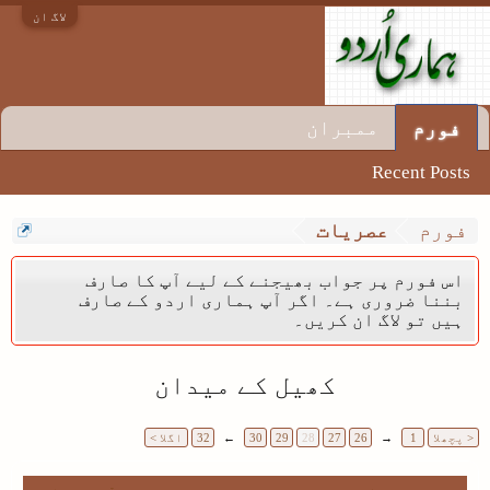
لاگ ان
ممبران
فورم
Recent Posts
فورم
عصریات
اس فورم پر جواب بھیجنے کے لیے آپ کا صارف
بننا ضروری ہے۔ اگر آپ ہماری اردو کے صارف
ہیں تو لاگ ان کریں۔
کھیل کے میدان
< پچھلا
1
→
26
27
28
29
30
←
32
اگلا >