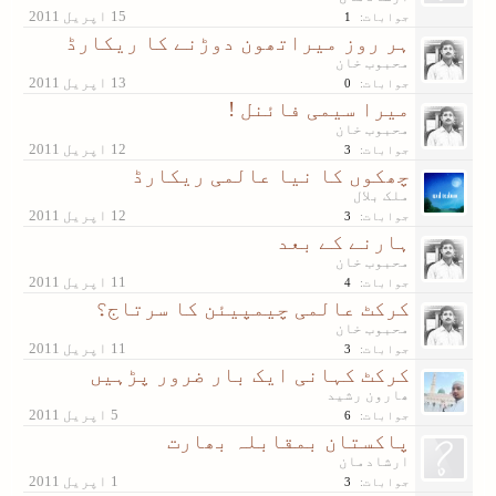
جوابات:
1
ہر روز میراتھون دوڑنے کا ریکارڈ
محبوب خان
جوابات:
0
میرا سیمی فائنل !
محبوب خان
جوابات:
3
چھکوں کا نیا عالمی ریکارڈ
ملک بلال
جوابات:
3
ہارنے کے بعد
محبوب خان
جوابات:
4
کرکٹ عالمی چیمپیئن کا سرتاج؟
محبوب خان
جوابات:
3
کرکٹ کہانی ایک بار ضرور پڑہیں
ھارون رشید
جوابات:
6
پاکستان بمقابلہ بھارت
ارشادمان
جوابات:
3