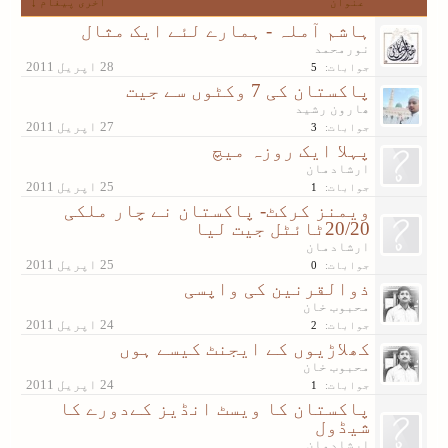
عنوان
آخری پیغام ↓
ہاشم آملہ - ہمارے لئے ایک مثال
نورمحمد
جوابات:
5
پاکستان کی 7 وکٹوں سے جیت
ھارون رشید
جوابات:
3
پہلا ایک روزہ میچ
ارشادمان
جوابات:
1
ویمنز کرکٹ- پاکستان نے چار ملکی
20/20ٹائٹل جیت لیا
ارشادمان
جوابات:
0
ذوالقرنین کی واپسی
محبوب خان
جوابات:
2
کھلاڑیوں کے ایجنٹ کیسے ہوں
محبوب خان
جوابات:
1
پاکستان کا ویسٹ انڈیز کےدورے کا
شیڈول
ارشادمان