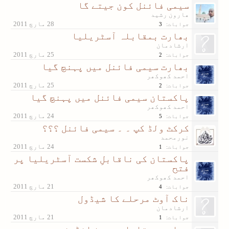
سیمی فائنل کون جیتے گا
ھارون رشید
جوابات:
3
بھارت بمقابلہ آسٹریلیا
ارشادمان
جوابات:
2
بھارت سیمی فائنل میں پہنچ گیا
احمد کھوکھر
جوابات:
2
پاکستان سیمی فائنل میں پہنچ گیا
احمد کھوکھر
جوابات:
5
کرکٹ ولڈ کپ ۔ ۔ سیمی فائنل ؟‌؟‌؟
نورمحمد
جوابات:
1
پاکستان کی ناقابلِ شکست آسٹریلیا پر
فتح
احمد کھوکھر
جوابات:
4
ناک آوٹ مرحلے کا شیڈول
ارشادمان
جوابات:
1