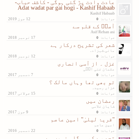
عادت وادت پڑ گئی ہوگی - کاشف حباب-
Adat wadat par gai hogi - Kashif Habaab
Kashif Habaab
جوابات:
0
آصیؔ کے قلم سے
Asif Rehan asi
جوابات:
0
شعر کی تشریح درکار ہے
مانی.شہزادہ
جوابات:
0
غزل ۔ از آسی انصاری
عثمان غنی آسؔی
جوابات:
0
تو بھی تھا وہاں مالک ؟
خزاں رسیدہ
جوابات:
0
رمضان میں
شایان غلامی
جوابات:
0
"قریۂ لیلیٰ" امین عاصم
امین عاصم
جوابات:
0
تجھ سے کوہی گلہ نہیں ہے