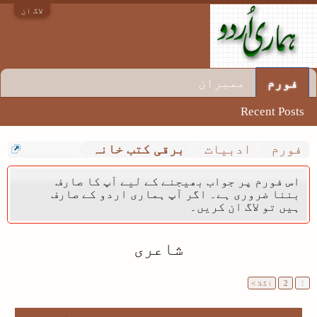
لاگ ان
ممبران
فورم
Recent Posts
فورم
ادبیات
برقی کتب خانہ
اس فورم پر جواب بھیجنے کے لیے آپ کا صارف
بننا ضروری ہے۔ اگر آپ ہماری اردو کے صارف
ہیں تو لاگ ان کریں۔
شاعری
1
2
اگلا >