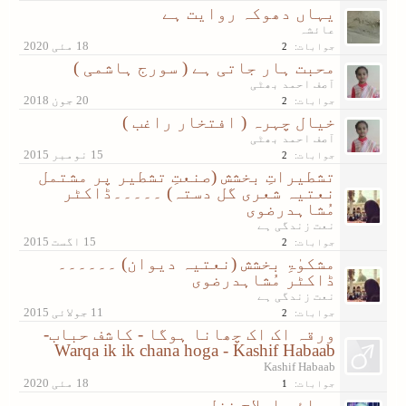
یہاں دھوکہ روایت ہے
عائشہ
جوابات:
2
محبت ہار جاتی ہے ( سورج ہاشمی )
آصف احمد بھٹی
جوابات:
2
خیال چہرہ ( افتخار راغب )
آصف احمد بھٹی
جوابات:
2
تشطیراتِ بخشش (صنعتِ تشطیر پر مشتمل
نعتیہ شعری گل دستہ) ۔۔۔۔۔ڈاکٹر
مُشاہدرضوی
نعت زندگی ہے
جوابات:
2
مشکوٰۃِ بخشش (نعتیہ دیوان) ۔۔۔۔۔۔
ڈاکٹر مُشاہدرضوی
نعت زندگی ہے
جوابات:
2
ورقہ اک اک چھانا ہوگا - کاشف حباب-
Warqa ik ik chana hoga - Kashif Habaab
Kashif Habaab
جوابات:
1
برائے اصلاح غزل