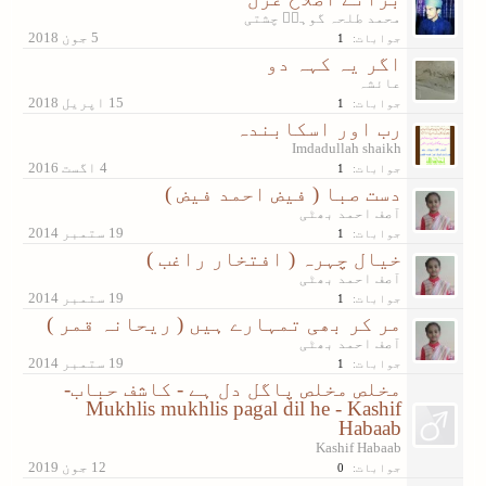
محمد طلحہ گوہرؔ چشتی
جوابات:
1
اگر یہ کہہ دو
عائشہ
جوابات:
1
رب اور اسکابندہ
Imdadullah shaikh
جوابات:
1
دست صبا ( فیض احمد فیض )
آصف احمد بھٹی
جوابات:
1
خیال چہرہ ( افتخار راغب )
آصف احمد بھٹی
جوابات:
1
مر کر بھی تمہارے ہیں ( ریحانہ قمر )
آصف احمد بھٹی
جوابات:
1
مخلص مخلص پاگل دل ہے - کاشف حباب-
Mukhlis mukhlis pagal dil he - Kashif
Habaab
Kashif Habaab
جوابات:
0