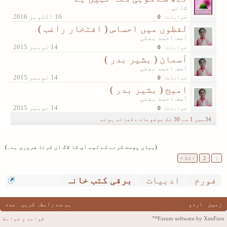
شانی
جوابات:
0
لفظوں میں احساس ( افتخار راغب )
آصف احمد بھٹی
جوابات:
0
آسمان ( بشیر بدر )
آصف احمد بھٹی
جوابات:
0
امیج ( بشیر بدر )
آصف احمد بھٹی
جوابات:
0
34میں 1 سے 30 تک موضوعات دکھاتے ہوئے
موضوع دکھانے کے اختیارات
(یہاں پوسٹ کرنے کے لیے آپ کا لاگ ان کرنا ضروری ہے۔)
1
2
اگلا >
فورم
ادبیات
برقی کتب خانہ
زمین
اردو
ہم سے رابطہ کریں
مدد
Forum software by XenForo™
قواعد و ضوابط