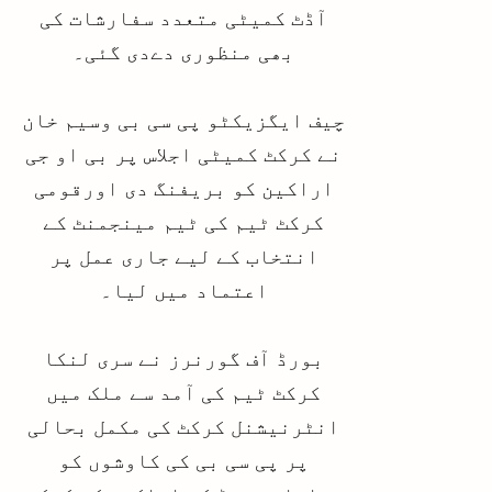
آڈٹ کمیٹی متعدد سفارشات کی
بھی منظوری دےدی گئی۔
چیف ایگزیکٹو پی سی بی وسیم خان
نے کرکٹ کمیٹی اجلاس پر بی او جی
اراکین کو بریفنگ دی اورقومی
کرکٹ ٹیم کی ٹیم مینجمنٹ کے
انتخاب کے لیے جاری عمل پر
اعتماد میں لیا۔
بورڈ آف گورنرز نے سری لنکا
کرکٹ ٹیم کی آمد سے ملک میں
انٹرنیشنل کرکٹ کی مکمل بحالی
پر پی سی بی کی کاوشوں کو