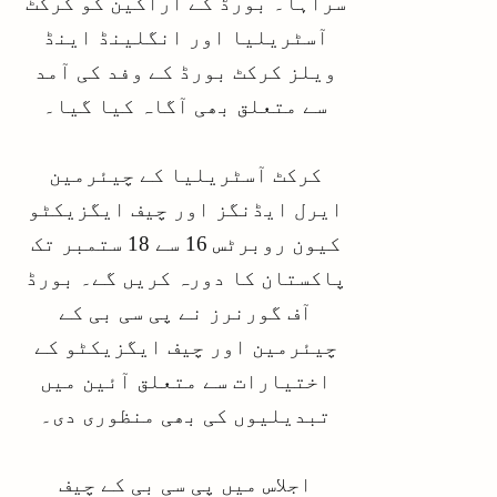
سراہا۔ بورڈ کے اراکین کو کرکٹ
آسٹریلیا اور انگلینڈ اینڈ
ویلز کرکٹ بورڈ کے وفد کی آمد
سے متعلق بھی آگاہ کیا گیا۔
کرکٹ آسٹریلیا کے چیئرمین
ایرل ایڈنگز اور چیف ایگزیکٹو
کیون روبرٹس 16 سے 18 ستمبر تک
پاکستان کا دورہ کریں گے۔ بورڈ
آف گورنرز نے پی سی بی کے
چیئرمین اور چیف ایگزیکٹو کے
اختیارات سے متعلق آئین میں
تبدیلیوں کی بھی منظوری دی۔
اجلاس میں پی سی بی کے چیف