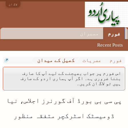
لاگ ان
ممبران
فورم
Recent Posts
فورم
عصریات
کھیل کے میدان
اس فورم پر جواب بھیجنے کے لیے آپ کا صارف
بننا ضروری ہے۔ اگر آپ ہماری اردو کے صارف
ہیں تو لاگ ان کریں۔
پی سی بی بورڈ آف گورنرز اجلاس، نیا
ڈومیسٹک اسٹرکچر متفقہ منظور