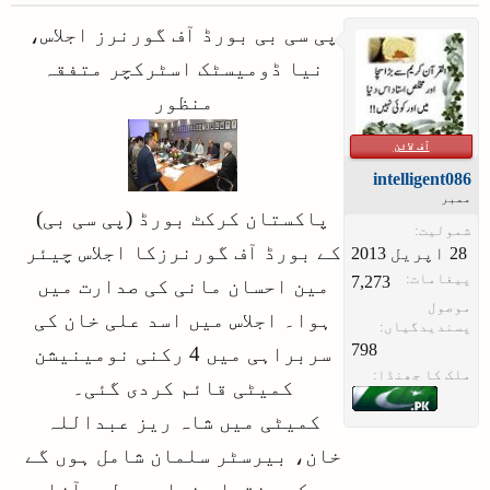
پی سی بی بورڈ آف گورنرز اجلاس،
نیا ڈومیسٹک اسٹرکچر متفقہ
منظور
آف لائن
intelligent086
ممبر
پاکستان کرکٹ بورڈ (پی سی بی)
شمولیت:
کے بورڈ آف گورنرزکا اجلاس چیئر
پیغامات:
7,273
مین احسان مانی کی صدارت میں
موصول
ہوا۔ اجلاس میں اسد علی خان کی
پسندیدگیاں:
798
سربراہی میں 4 رکنی نومینیشن
ملک کا جھنڈا:
کمیٹی قائم کردی گئی۔
کمیٹی میں شاہ ریز عبداللہ
خان، بیرسٹر سلمان شامل ہوں گے
جبکہ بختیار خواجہ بطور آزاد