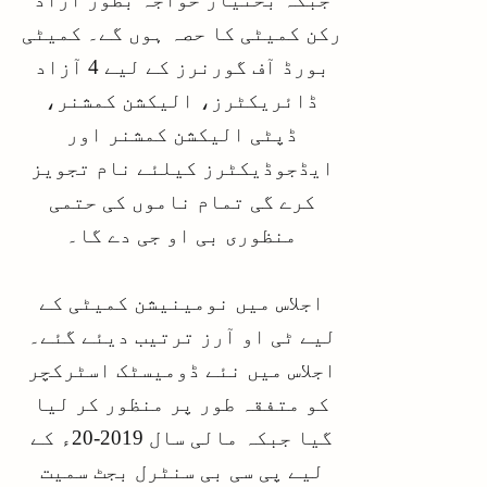
رکن کمیٹی کا حصہ ہوں گے۔ کمیٹی
بورڈ آف گورنرز کے لیے 4 آزاد
ڈائریکٹرز، الیکشن کمشنر،
ڈپٹی الیکشن کمشنر اور
ایڈجوڈیکٹرز کیلئے نام تجویز
کرے گی تمام ناموں کی حتمی
منظوری بی او جی دے گا۔
اجلاس میں نومینیشن کمیٹی کے
لیے ٹی او آرز ترتیب دیئے گئے۔
اجلاس میں نئے ڈومیسٹک اسٹرکچر
کو متفقہ طور پر منظور کر لیا
گیا جبکہ مالی سال 2019-20ء کے
لیے پی سی بی سنٹرل بجٹ سمیت