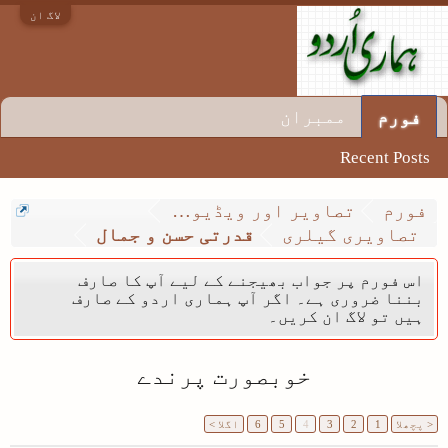
لاگ ان
ممبران
فورم
Recent Posts
فورم
تصاویر اور ویڈیو گیلری
تصاویری گیلری
قدرتی حسن و جمال
اس فورم پر جواب بھیجنے کے لیے آپ کا صارف
بننا ضروری ہے۔ اگر آپ ہماری اردو کے صارف
ہیں تو لاگ ان کریں۔
خوبصورت پرندے
< پچھلا
1
2
3
4
5
6
اگلا >