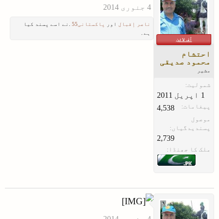
ناصر إقبال
اور
پاکستانی55
.نے اسے پسند کیا
ہے۔
آف لائن
احتشام
محمود صدیقی
مشیر
شمولیت:
پیغامات:
4,538
موصول
پسندیدگیاں:
2,739
ملک کا جھنڈا: