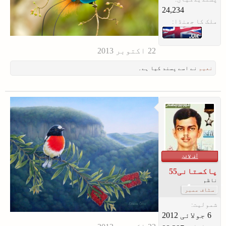
24,234
ملک کا جھنڈا:
نعیم
نے اسے پسند کیا ہے۔
آف لائن
پاکستانی55
ناظم
سٹاف ممبر
شمولیت: