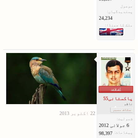
موصول
پسندیدگیاں:
24,234
ملک کا جھنڈا:
آف لائن
پاکستانی55
ناظم
سٹاف ممبر
شمولیت:
پیغامات:
98,397