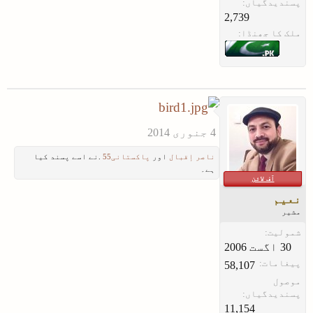
پسندیدگیاں:
2,739
ملک کا جھنڈا:
ناصر إقبال
اور
پاکستانی55
.نے اسے پسند کیا
ہے۔
آف لائن
نعیم
مشیر
شمولیت:
پیغامات:
58,107
موصول
پسندیدگیاں:
11,154