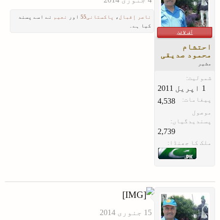
ناصر إقبال
،
پاکستانی55
اور
نعیم
نے اسے پسند
کیا ہے۔
آف لائن
احتشام
محمود صدیقی
مشیر
شمولیت:
پیغامات:
4,538
موصول
پسندیدگیاں:
2,739
ملک کا جھنڈا: