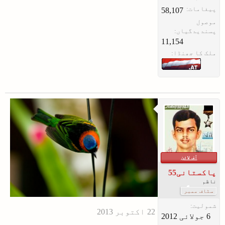
پیغامات:
58,107
موصول
پسندیدگیاں:
11,154
ملک کا جھنڈا:
آف لائن
پاکستانی55
ناظم
سٹاف ممبر
شمولیت: