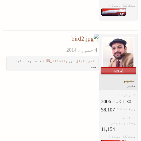
ملک کا جھنڈا:
ناصر إقبال
اور
پاکستانی55
.نے اسے پسند کیا
ہے۔
آف لائن
نعیم
مشیر
شمولیت:
پیغامات:
58,107
موصول
پسندیدگیاں:
11,154
ملک کا جھنڈا: