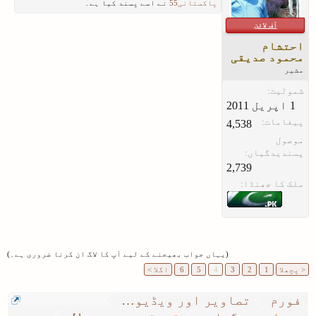
پاکستانی55
نے اسے پسند کیا ہے۔
آف لائن
احتشام
محمود صدیقی
مشیر
شمولیت:
پیغامات:
4,538
موصول
پسندیدگیاں:
2,739
ملک کا جھنڈا:
(یہاں جواب بھیجنے کے لیے آپ کا لاگ ان کرنا ضروری ہے۔)
< پچھلا
1
2
3
4
5
6
اگلا >
فورم
تصاویر اور ویڈیو گیلری