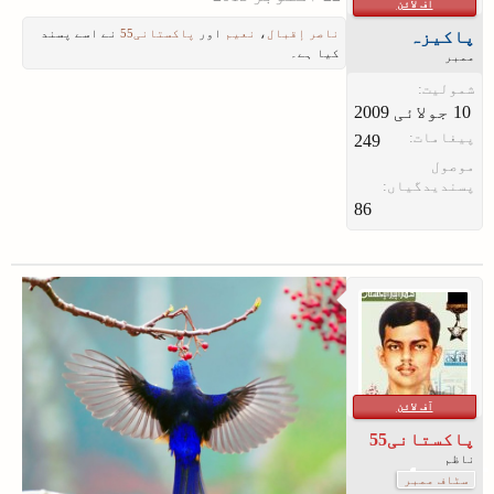
آف لائن
ناصر إقبال
،
نعیم
اور
پاکستانی55
نے اسے پسند
پاکیزہ
کیا ہے۔
ممبر
شمولیت:
پیغامات:
249
موصول
پسندیدگیاں:
86
آف لائن
پاکستانی55
ناظم
سٹاف ممبر