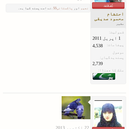
آف لائن
نعیم
اور
پاکستانی55
.نے اسے پسند کیا ہے۔
احتشام
محمود صدیقی
مشیر
شمولیت:
پیغامات:
4,538
موصول
پسندیدگیاں:
2,739
ملک کا جھنڈا: