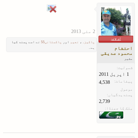
آف لائن
پاکیزہ
،
نعیم
اور
پاکستانی55
نے اسے پسند کیا
احتشام
ہے۔
محمود صدیقی
مشیر
شمولیت:
پیغامات:
4,538
موصول
پسندیدگیاں:
2,739
ملک کا جھنڈا: