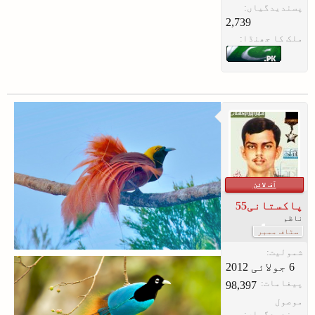
پسندیدگیاں:
2,739
ملک کا جھنڈا:
آف لائن
پاکستانی55
ناظم
سٹاف ممبر
شمولیت:
پیغامات:
98,397
موصول
پسندیدگیاں: