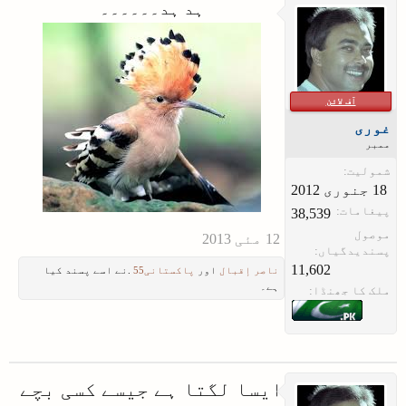
ہد ہد۔۔۔۔۔۔​
آف لائن
غوری
ممبر
شمولیت:
پیغامات:
38,539
موصول
پسندیدگیاں:
11,602
ناصر إقبال
اور
پاکستانی55
.نے اسے پسند کیا
ہے۔
ملک کا جھنڈا:
ایسا لگتا ہے جیسے کسی بچے