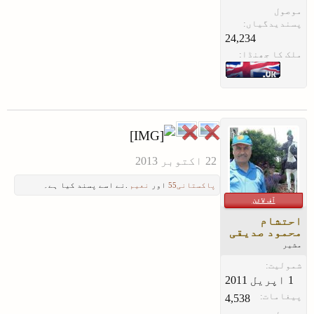
موصول
پسندیدگیاں:
24,234
ملک کا جھنڈا:
پاکستانی55
اور
نعیم
.نے اسے پسند کیا ہے۔
آف لائن
احتشام
محمود صدیقی
مشیر
شمولیت:
پیغامات:
4,538