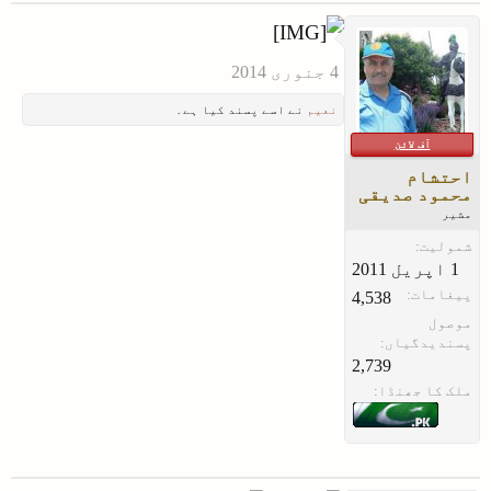
نعیم
نے اسے پسند کیا ہے۔
آف لائن
احتشام
محمود صدیقی
مشیر
شمولیت:
پیغامات:
4,538
موصول
پسندیدگیاں:
2,739
ملک کا جھنڈا: