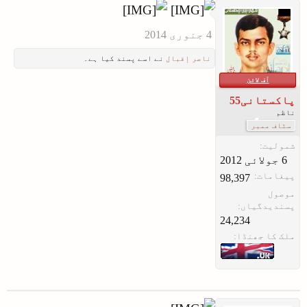
ناصر إقبال
نے اسے پسند کیا ہے۔
آف لائن
پاکستانی55
ناظم
سٹاف ممبر
شمولیت:
پیغامات:
98,397
موصول
پسندیدگیاں:
24,234
ملک کا جھنڈا: