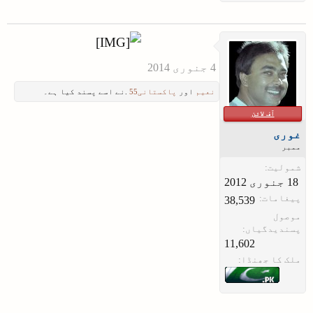
​
نعیم
اور
پاکستانی55
.نے اسے پسند کیا ہے۔
آف لائن
غوری
ممبر
شمولیت:
پیغامات:
38,539
موصول
پسندیدگیاں:
11,602
ملک کا جھنڈا: