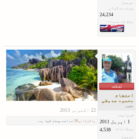
موصول
پسندیدگیاں:
24,234
ملک کا جھنڈا:
آف لائن
احتشام
محمود صدیقی
مشیر
شمولیت:
پاکستانی55
نے اسے پسند کیا ہے۔
پیغامات:
4,538
موصول