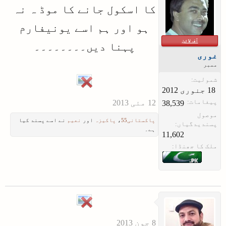
کا اسکول جانے کا موڈ ہ نہ
ہو اور ہم اسے یونیفارم
آف لائن
پہنا دیں۔۔۔۔۔۔۔۔
غوری
ممبر
شمولیت:
پیغامات:
38,539
موصول
پاکستانی55
،
پاکیزہ
اور
نعیم
نے اسے پسند کیا
پسندیدگیاں:
ہے۔
11,602
ملک کا جھنڈا: