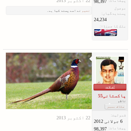
پیغامات:
98,397
موصول
نعیم
نے اسے پسند کیا ہے۔
پسندیدگیاں:
24,234
ملک کا جھنڈا:
آف لائن
پاکستانی55
ناظم
سٹاف ممبر
شمولیت:
پیغامات:
98,397