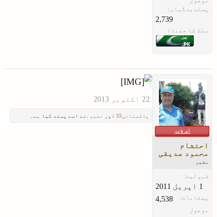
موصول
پسندیدگیاں:
2,739
ملک کا جھنڈا:
پاکستانی55
اور
نعیم
.نے اسے پسند کیا ہے۔
آف لائن
احتشام
محمود صدیقی
مشیر
شمولیت:
پیغامات:
4,538
موصول