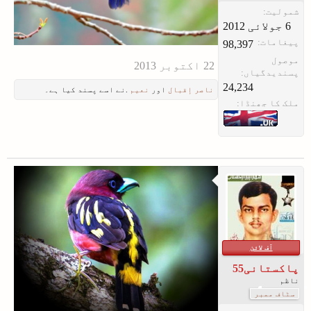
شمولیت:
پیغامات:
98,397
موصول
پسندیدگیاں:
24,234
ناصر إقبال
اور
نعیم
.نے اسے پسند کیا ہے۔
ملک کا جھنڈا:
آف لائن
پاکستانی55
ناظم
سٹاف ممبر