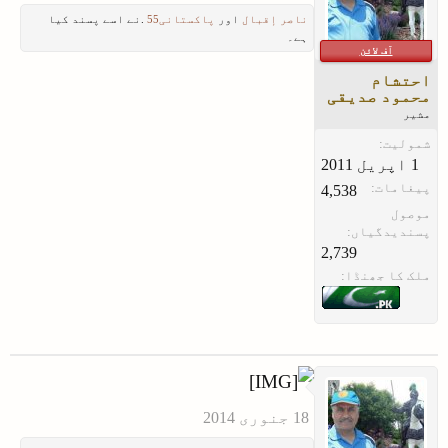
ناصر إقبال
اور
پاکستانی55
.نے اسے پسند کیا
ہے۔
آف لائن
احتشام
محمود صدیقی
مشیر
شمولیت:
پیغامات:
4,538
موصول
پسندیدگیاں:
2,739
ملک کا جھنڈا: