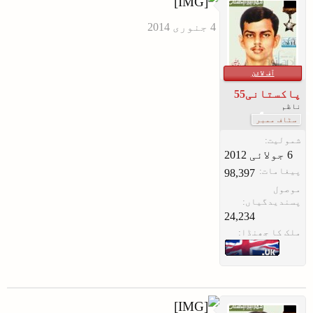
آف لائن
پاکستانی55
ناظم
سٹاف ممبر
شمولیت:
پیغامات:
98,397
موصول
پسندیدگیاں:
24,234
ملک کا جھنڈا: