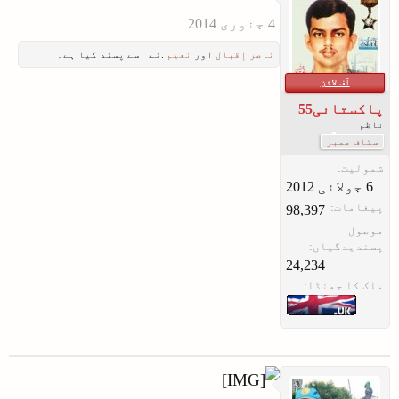
ناصر إقبال
اور
نعیم
.نے اسے پسند کیا ہے۔
آف لائن
پاکستانی55
ناظم
سٹاف ممبر
شمولیت:
پیغامات:
98,397
موصول
پسندیدگیاں:
24,234
ملک کا جھنڈا: