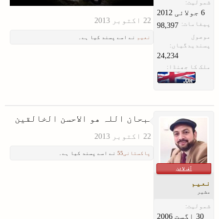
شمولیت:
پیغامات:
98,397
موصول
نعیم
نے اسے پسند کیا ہے۔
پسندیدگیاں:
24,234
ملک کا جھنڈا:
سبحان اللہ ھو الاحسن الخالقین
پاکستانی55
نے اسے پسند کیا ہے۔
آف لائن
نعیم
مشیر
شمولیت: