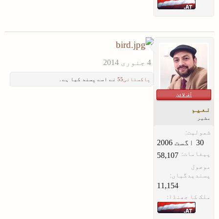
پاکستانی55
نے اسے پسند کیا ہے۔
آف لائن
نعیم
مشیر
شمولیت:
پیغامات:
58,107
موصول
پسندیدگیاں:
11,154
ملک کا جھنڈا: