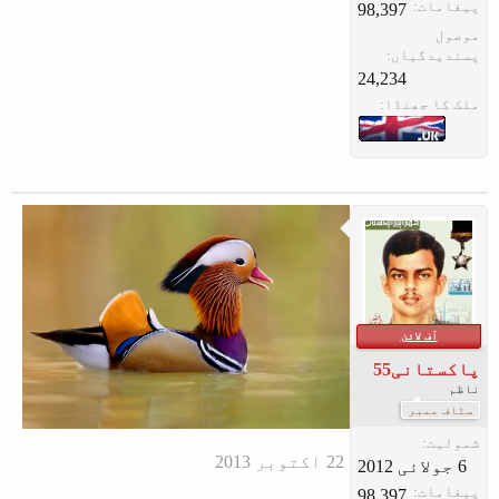
پیغامات:
98,397
موصول
پسندیدگیاں:
24,234
ملک کا جھنڈا:
آف لائن
پاکستانی55
ناظم
سٹاف ممبر
شمولیت:
پیغامات:
98,397