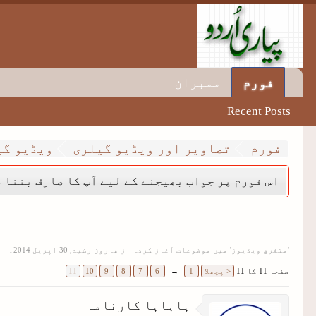
ممبران
فورم
Recent Posts
فورم
تصاویر اور ویڈیو گیلری
ویڈیو گی
اس فورم پر جواب بھیجنے کے لیے آپ کا صارف بننا ض
'
متفرق ویڈیوز
' میں موضوعات آغاز کردہ از
ھارون رشید
,
۔
صفحہ 11 کا 11
< پچھلا
1
→
6
7
8
9
10
11
ہاہاہا کارنامہ