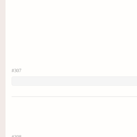
#307
#308