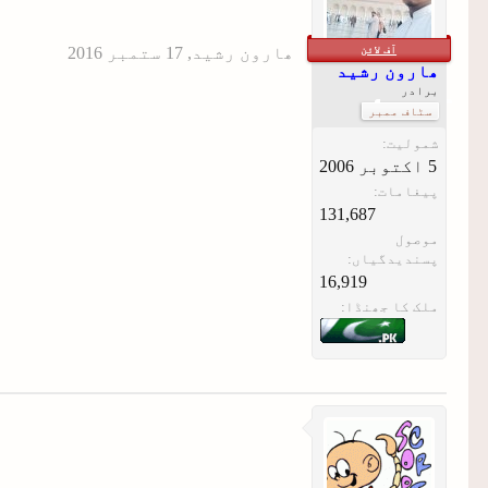
آف لائن
ھارون رشید
,
ھارون رشید
برادر
سٹاف ممبر
شمولیت:
پیغامات:
131,687
موصول
پسندیدگیاں:
16,919
ملک کا جھنڈا: