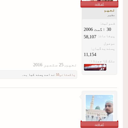
آف لائن
نعیم
مشیر
شمولیت:
پیغامات:
58,107
موصول
پسندیدگیاں:
11,154
ملک کا جھنڈا:
نعیم
,
پاکستانی55
نے اسے پسند کیا ہے۔
آف لائن