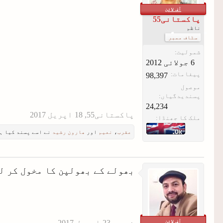
آف لائن
پاکستانی55
ناظم
سٹاف ممبر
شمولیت:
پیغامات:
98,397
موصول
پسندیدگیاں:
24,234
پاکستانی55
,
ملک کا جھنڈا:
عقرب
،
نعیم
اور
ھارون رشید
نے اسے پسند کیا ہ
بھولے کے بھولپن کا مخول کر ل
آف لائن
نعیم
,