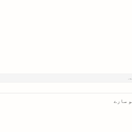
ے۔
و سارے