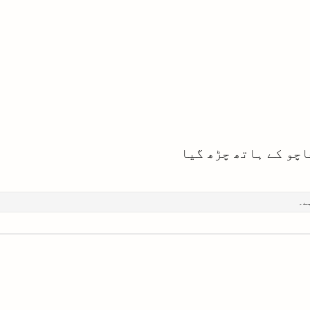
چو کے ہاتھ چڑھ گیا
ے۔