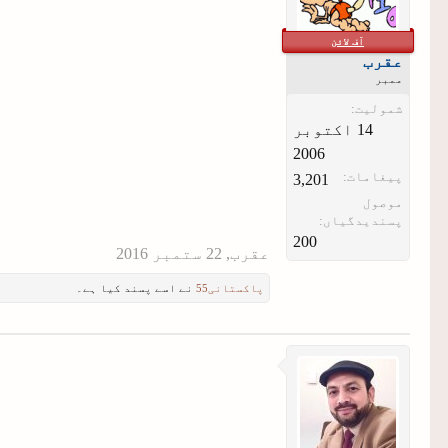
آف لائن
عقرب
ممبر
شمولیت:
‏14 اکتوبر
2006
پیغامات:
3,201
موصول
پسندیدگیاں:
200
عقرب
,
پاکستانی55
نے اسے پسند کیا ہے۔