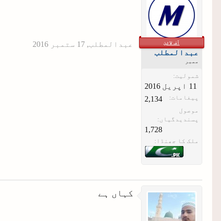
آف لائن
عبدالمطلب
,
عبدالمطلب
ممبر
شمولیت:
پیغامات:
2,134
موصول
پسندیدگیاں:
1,728
ملک کا جھنڈا:
کہاں ہے