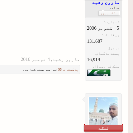
ھارون رشید
برادر
سٹاف ممبر
شمولیت:
پیغامات:
131,687
موصول
پسندیدگیاں:
ھارون رشید
,
16,919
ملک کا جھنڈا:
پاکستانی55
نے اسے پسند کیا ہے۔
آف لائن