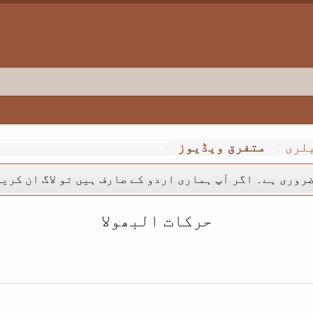
لری
متفرق ویڈیوز
روری ہے۔ اگر آپ ہماری اردو کے صارف ہیں تو لاگ ان کری
حرکات البھولا