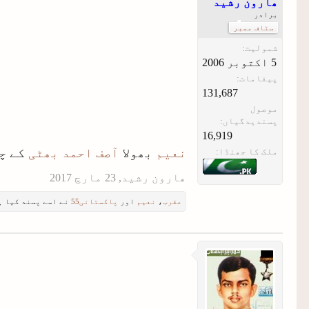
ھارون رشید
برادر
سٹاف ممبر
شمولیت:
پیغامات:
131,687
موصول
پسندیدگیاں:
16,919
نعیم
بھولا
آصف احمد بھٹی
کے چا
ملک کا جھنڈا:
ھارون رشید
,
عقرب
،
نعیم
اور
پاکستانی55
نے اسے پسند کیا ہ