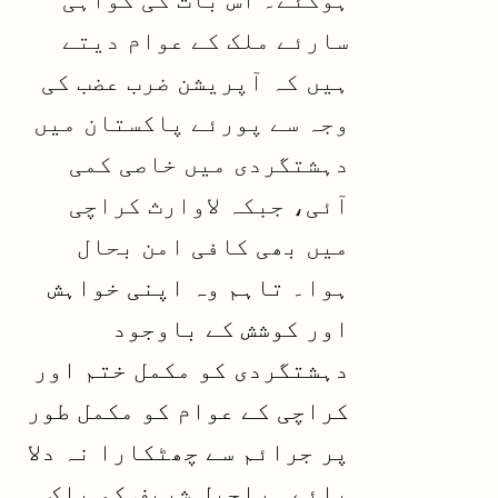
سارئے ملک کے عوام دیتے
ہیں کہ آپریشن ضرب عضب کی
وجہ سے پورئے پاکستان میں
دہشتگردی میں خاصی کمی
آئی، جبکہ لاوارث کراچی
میں بھی کافی امن بحال
ہوا۔
تاہم وہ اپنی خواہش
اور کوشش کے باوجود
دہشتگردی کو مکمل ختم اور
کراچی کے عوام کو مکمل طور
پر جرائم سے چھٹکارا نہ دلا
پائے۔ راحیل شریف کو پاک