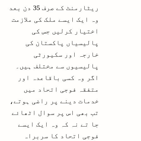
ریٹارمنٹ کے صرف 35 دن بعد
وہ ایک ایسے ملک کی ملازمت
اختیار کرلیں جس کی
پالیسیاں پاکستان کی
خارجہ اور سکیورٹی
پالیسیوں سے مختلف ہیں۔
اگر وہ کسی باقاعدہ اور
متفقہ فوجی اتحاد میں
خدمات دینے پر راضی ہوتے،
تب بھی اس پر سوال اٹھائے
جا تے نہ کہ وہ ایک ایسے
فوجی اتحاد کا سربراہ