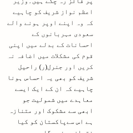
پر فائز رہ چکے ہیں۔
وزیر
اعظم نواز شریف کو چاہیے
کہ وہ اپنے اوپر ہونے والے
سعودی مہربانوں کے
احسانات کے بدلے میں
اپنی
قوم کی مشکلات میں اضافہ نہ
کریں اور
جنرل
(ر)
راحیل
شریف کو بھی یہ احساس ہونا
چاہیے کہ ان کے ایک ایسے
معاہدے میں شمولیت جو
ابھی سے مشکوک اور متنازہ
ہے اس سےپاکستان کو کیا
نقصان پہنچے گا۔