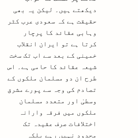
دیکھتے ہیں۔ لیکن یہ بھی
حقیقت ہے کہ سعودی عرب کٹر
وہابی عقائد کا پرچار
کرتا ہے تو ایران انقلاب
خمینی کے بعد سے اب تک سخت
شیعہ عقائد کا حامی ہے۔ اس
طرح ان دو مسلمان ملکوں کے
تصادم کی وجہ سے پورے مشرق
وسطیٰ اور متعدد مسلمان
ملکوں میں فرقہ وارانہ
اختلافات صرف عقیدہ تک
محدود نہیں رہے بلکہ