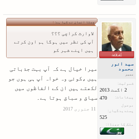
چھٹا انسان نے کہا ہے:
↑
لاوارث کراچی ؟؟؟
آپ کی نظر میں ہوگا ہم اون کرتے
ہیں اپنے شہر کو
آف لائن
سید انور
میرا خیال ہے کہ آپ بہت جذباتی
محمود
ممبر
ہیں ،کوئی وہ خواہ آپ ہی ہوں جو
شمولیت:
لکھتے ہیں ان کے الفاظوں میں
سیاق و سباق ہوتا ہے۔
پیغامات:
470
موصول
پسندیدگیاں:
525
ملک کا جھنڈا: