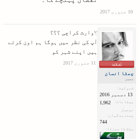
لاوارث کراچی ؟؟؟
آپ کی نظر میں ہوگا ہم اون کرتے
ہیں اپنے شہر کو
آف لائن
چھٹا انسان
ممبر
شمولیت:
پیغامات:
1,962
موصول
پسندیدگیاں:
744
ملک کا جھنڈا: