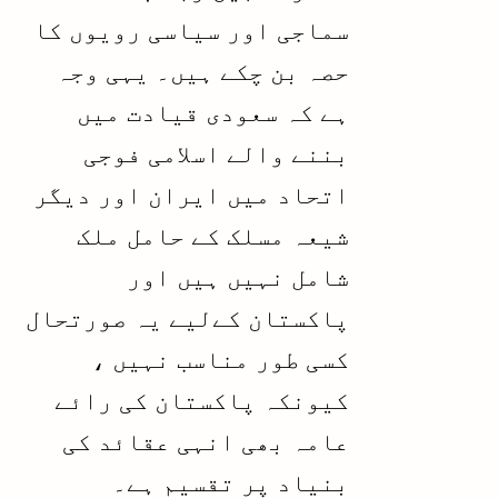
سماجی اور سیاسی رویوں کا
حصہ بن چکے ہیں۔ یہی وجہ
ہے کہ سعودی قیادت میں
بننے والے اسلامی فوجی
اتحاد میں ایران اور دیگر
شیعہ مسلک کے حامل ملک
شامل نہیں ہیں اور
پاکستان کےلیے یہ صورتحال
کسی طور مناسب نہیں ،
کیونکہ پاکستان کی رائے
عامہ بھی انہی عقائد کی
بنیاد پر تقسیم ہے۔