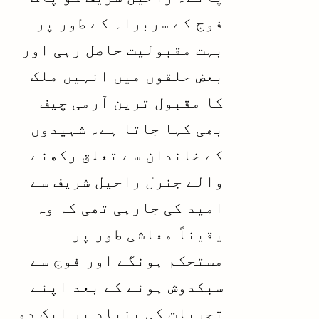
فوج کے سربراہ کے طور پر
بہت مقبولیت حاصل رہی اور
بعض حلقوں میں انہیں ملک
کا مقبول ترین آرمی چیف
بھی کہا جاتا ہے۔ شہیدوں
کے خاندان سے تعلق رکھنے
والے جنرل راحیل شریف سے
امید کی جارہی تھی کہ وہ
یقیناً معاشی طور پر
مستحکم ہونگے اور فوج سے
سبکدوش ہونے کے بعد اپنے
تجربات کی بنیاد پر ایک دو