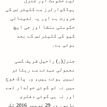
لیے حکومت اور جنرل
ہیڈکوارٹرز سے کلیئرنس کی
ضرورت ہے اور یہ تعیناتی
حکومتی منشا اور جی ایچ
کیو کی کلیئرنس کے بعد
ہوئی ہے۔
جنرل
(ر)
راحیل شریف کسی
معمولی عہدئے سے ریٹائر
نہیں ہوئے ہیں، وہ پاک فوج
میں نہ تو کوئی حولدار تھے
اور نہ ہی کوئی دفتری
بابو۔ وہ 29 نومبر 2016 تک