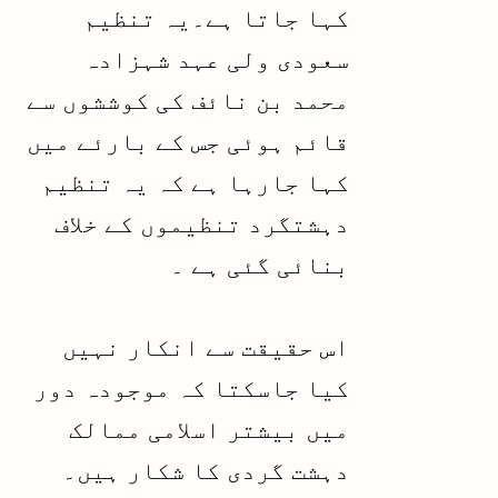
کہا جاتا ہے۔یہ تنظیم
سعودی ولی عہد شہزادہ
محمد بن نائف کی کوششوں سے
قائم ہوئی جس کے بارئے میں
کہا جارہا ہے کہ یہ تنظیم
دہشتگرد تنظیموں کے خلاف
بنائی گئی ہے ۔
اس حقیقت سے انکار نہیں
کیا جاسکتا کہ موجودہ دور
میں بیشتر اسلامی ممالک
دہشت گردی کا شکار ہیں۔