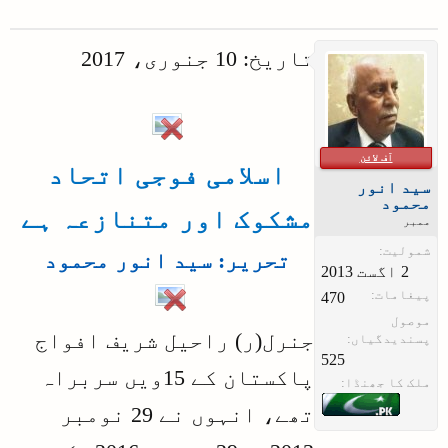
تاریخ: 10 جنوری، 2017
آف لائن
اسلامی فوجی اتحاد
سید انور
محمود
مشکوک اور متنازعہ ہے
ممبر
شمولیت:
تحریر: سید انور محمود
پیغامات:
470
موصول
جنرل(ر) راحیل شریف افواج
پسندیدگیاں:
525
پاکستان کے 15ویں سربراہ
ملک کا جھنڈا:
تھے، انہوں نے 29 نومبر