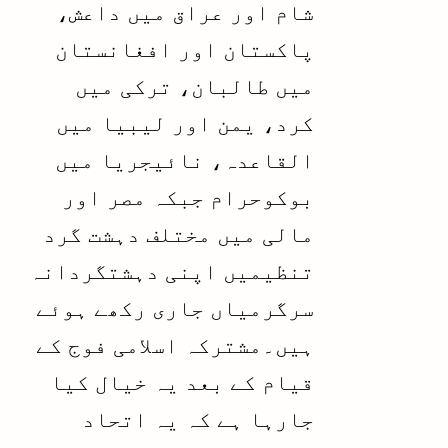
شام اور عراق میں داعش،
پاکستان اور افغانستان
میں طالبان، ترکی میں
کرد، یمن اور لیبیا میں
القاعدہ، نائیجریا میں
بوکوحرام جبکہ مصر اور
مالی میں مختلف دہشت گرد
تنظیمیں اپنی دہشتگردانہ
سرگرمیاں جاری رکھے ہوئے
ہیں۔مشترکہ اسلامی فوج کے
قیام کے بعد یہ خیال کیا
جارہا ہے کہ یہ اتحاد