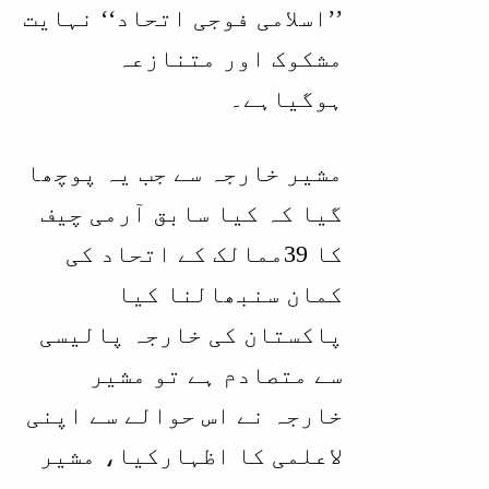
’’اسلامی فوجی اتحاد‘‘ نہایت
مشکوک اور متنازعہ
ہوگیاہے۔
مشیر خارجہ سے جب یہ پوچھا
گیا کہ کیا سابق آرمی چیف
کا 39ممالک کے اتحاد کی
کمان سنبھالنا کیا
پاکستان کی خارجہ پالیسی
سے متصادم ہے تو مشیر
خارجہ نے اس حوالے سے اپنی
لاعلمی کا اظہارکیا، مشیر