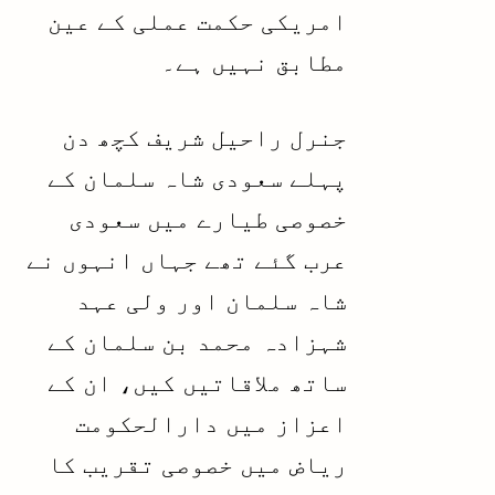
امریکی حکمت عملی کے عین
مطابق نہیں ہے۔
جنرل راحیل شریف کچھ دن
پہلے سعودی شاہ سلمان کے
خصوصی طیارے میں سعودی
عرب گئے تھے جہاں انہوں نے
شاہ سلمان اور ولی عہد
شہزادہ محمد بن سلمان کے
ساتھ ملاقاتیں کیں، ان کے
اعزاز میں دارالحکومت
ریاض میں خصوصی تقریب کا