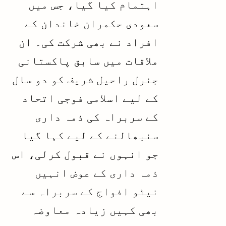
اہتمام کیا گیا، جس میں
سعودی حکمران خاندان کے
افراد نے بھی شرکت کی۔ ان
ملاقات میں سابق پاکستانی
جنرل راحیل شریف کو دو سال
کے لیے اسلامی فوجی اتحاد
کے سربراہ کی ذمہ داری
سنبھالنے کے لیے کہا گیا
جو انہوں نے قبول کرلی،
اس
ذمہ داری کے عوض انہیں
نیٹو افواج کے سربراہ سے
بھی کہیں زیادہ معاوضہ