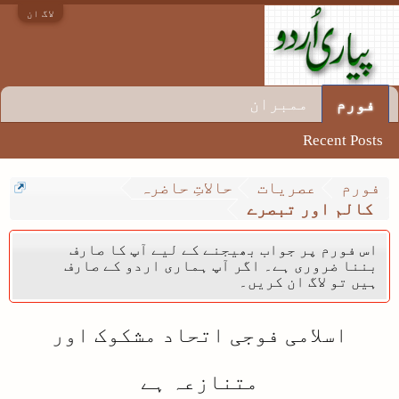
لاگ ان
ممبران
فورم
Recent Posts
فورم
عصریات
حالاتِ حاضرہ
کالم اور تبصرے
اس فورم پر جواب بھیجنے کے لیے آپ کا صارف
بننا ضروری ہے۔ اگر آپ ہماری اردو کے صارف
ہیں تو لاگ ان کریں۔
اسلامی فوجی اتحاد مشکوک اور
متنازعہ ہے