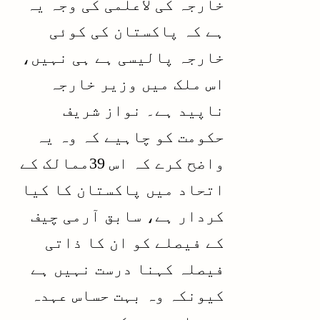
خارجہ کی لاعلمی کی وجہ یہ
ہے کہ پاکستان کی کوئی
خارجہ پالیسی ہے ہی نہیں،
اس ملک میں وزیر خارجہ
ناپید ہے۔ نواز شریف
حکومت کو چاہیے کہ وہ یہ
واضح کرے کہ اس 39ممالک کے
اتحاد میں پاکستان کا کیا
کردار ہے، سابق آرمی چیف
کے فیصلے کو ان کا ذاتی
فیصلہ کہنا درست نہیں ہے
کیونکہ وہ بہت حساس عہدہ