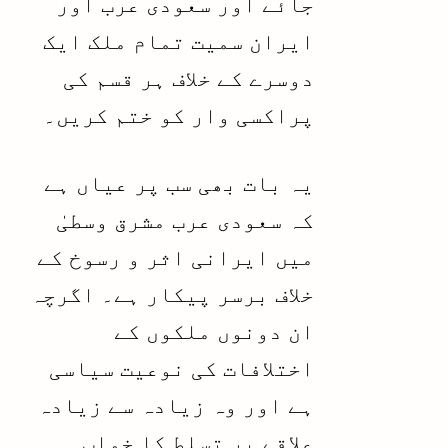
جائے اور سعودی عرب اور
ایران سمیت تمام ملک ایک
دوسرے کے خلاف ہر قسم کی
پراکسی وار کو ختم کریں۔
یہ بات بھی سب پر عیاں ہے
کہ سعودی عرب مشرق وسطیٰ
میں ایرانی اثر و رسوخ کے
خلاف برسر پیکار ہے۔ اگرچہ
ان دونوں ملکوں کے
اختلافات کی نوعیت سیاسی
ہے اور وہ زیادہ سے زیادہ
علاقے پر تسلط کا خواب