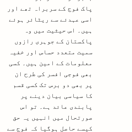
پاک فوج کے سربراہ تھے اور
اسی عہدئے سے ریٹائر ہوئے
ہیں۔ اس حیثیت میں وہ
پاکستان کے جوہری رازوں
سمیت متعدد حساس اور خفیہ
معلومات کے امین ہیں۔ کسی
بھی فوجی افسر کی طرح ان
پر بھی دو برس تک کسی قسم
کا سیاسی بیان دینے پر
پابندی عائد ہے۔ تو اس
صورتحال میں انہیں یہ حق
کیسے حاصل ہوگیا کہ فوج سے