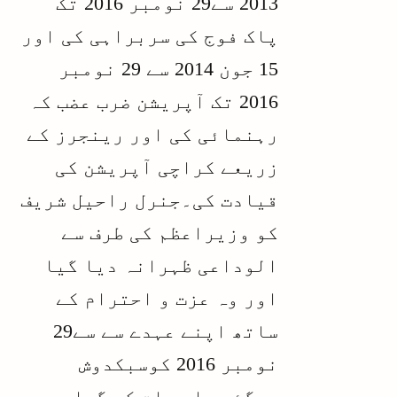
2013 سے29 نومبر 2016 تک
پاک فوج کی سربراہی کی اور
15 جون 2014 سے 29 نومبر
2016 تک آپریشن ضرب عضب کہ
رہنمائی کی اور رینجرز کے
زریعے کراچی آپریشن کی
قیادت کی۔جنرل راحیل شریف
کو وزیراعظم کی طرف سے
الوداعی ظہرانہ دیا گیا
اور وہ عزت و احترام کے
ساتھ اپنے عہدے سے سے29
نومبر 2016 کوسبکدوش
ہوگئے۔ اس بات کی گواہی