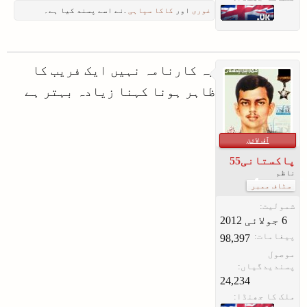
غوری
اور
کاکا سپاہی
.نے اسے پسند کیا ہے۔
یہ کارنامہ نہیں ایک فریب کا
ظاہر ہونا کہنا زیادہ بہتر ہے
آف لائن
پاکستانی55
ناظم
سٹاف ممبر
شمولیت:
پیغامات:
98,397
موصول
پسندیدگیاں:
24,234
ملک کا جھنڈا: