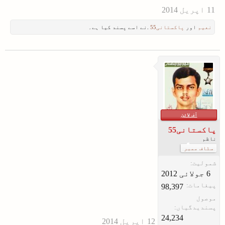
نعیم
اور
پاکستانی55
.نے اسے پسند کیا ہے۔
آف لائن
پاکستانی55
ناظم
سٹاف ممبر
شمولیت:
پیغامات:
98,397
موصول
پسندیدگیاں:
24,234