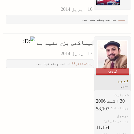
نعیم
نے اسے پسند کیا ہے۔
بیساکھی بڑی مفید ہے
پاکستانی55
نے اسے پسند کیا ہے۔
آف لائن
نعیم
مشیر
شمولیت:
پیغامات:
58,107
موصول
پسندیدگیاں:
11,154