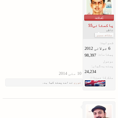
آف لائن
پاکستانی55
ناظم
سٹاف ممبر
شمولیت:
پیغامات:
98,397
موصول
پسندیدگیاں:
24,234
ملک کا جھنڈا:
غوری
نے اسے پسند کیا ہے۔