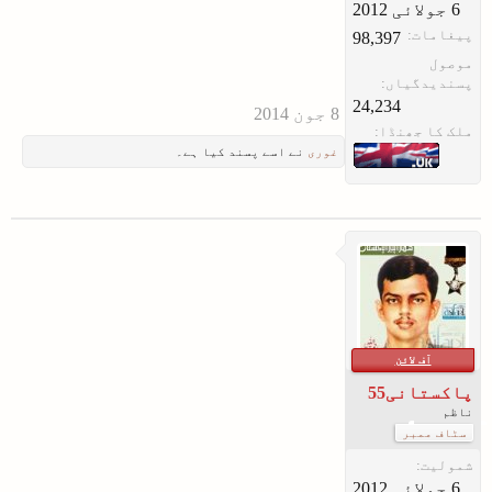
پیغامات:
98,397
موصول
پسندیدگیاں:
24,234
ملک کا جھنڈا:
غوری
نے اسے پسند کیا ہے۔
آف لائن
پاکستانی55
ناظم
سٹاف ممبر
شمولیت: