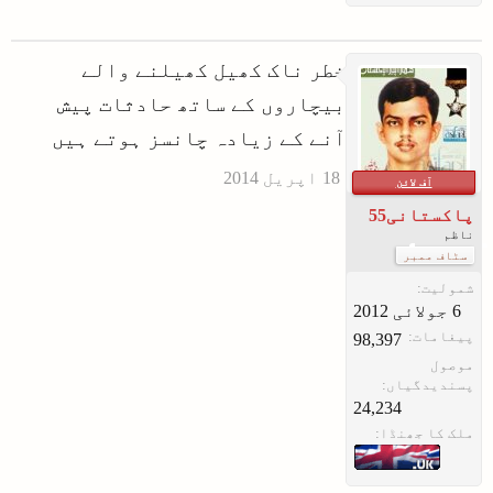
خطر ناک کھیل کھیلنے والے
بیچاروں کے ساتھ حادثات پیش
آنے کے زیادہ چانسز ہوتے ہیں
آف لائن
پاکستانی55
ناظم
سٹاف ممبر
شمولیت:
پیغامات:
98,397
موصول
پسندیدگیاں:
24,234
ملک کا جھنڈا: