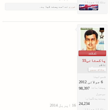
ملک کا جھنڈا:
غوری
نے اسے پسند کیا ہے۔
آف لائن
پاکستانی55
ناظم
سٹاف ممبر
شمولیت:
پیغامات:
98,397
موصول
پسندیدگیاں:
24,234
ملک کا جھنڈا: