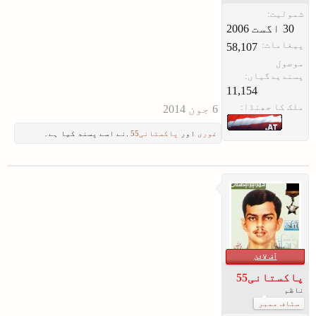
شمولیت:
پیغامات:
58,107
موصول
پسندیدگیاں:
11,154
ملک کا جھنڈا:
غوری
اور
پاکستانی55
.نے اسے پسند کیا ہے۔
آف لائن
پاکستانی55
ناظم
سٹاف ممبر