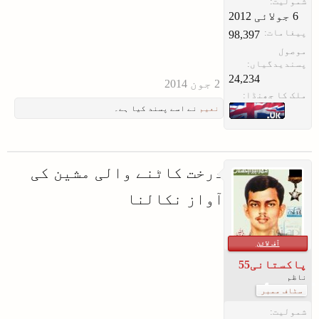
شمولیت:
پیغامات:
98,397
موصول
پسندیدگیاں:
24,234
ملک کا جھنڈا:
نعیم
نے اسے پسند کیا ہے۔
درخت کاٹنے والی مشین کی
آواز نکالنا
آف لائن
پاکستانی55
ناظم
سٹاف ممبر
شمولیت: