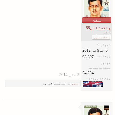
آف لائن
پاکستانی55
ناظم
سٹاف ممبر
شمولیت:
پیغامات:
98,397
موصول
پسندیدگیاں:
24,234
ملک کا جھنڈا:
نعیم
نے اسے پسند کیا ہے۔