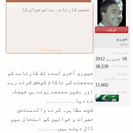
عجیب کارنامہ ہے اس جوان کا
آف لائن
غوری
ممبر
Click to expand...
شمولیت:
پیغامات:
38,539
جیوری آخری لمحے تک کارنامے کو
موصول
پسندیدگیاں:
سمجھنے کی ناکام کوشش کرتے رہے
11,602
اور بغیر سمجھے ہوئے ہی فیصلہ
ملک کا جھنڈا:
دے دیا۔۔۔۔۔۔۔۔۔
کچھ مظاہرہ کرنے والےممتحن
حضرات و خواتین کو امتحان میں
ڈال دیتے ہیں۔۔۔۔۔۔