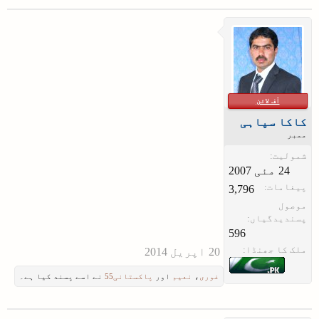
آف لائن
کاکا سپاہی
ممبر
شمولیت:
پیغامات:
3,796
موصول
پسندیدگیاں:
596
ملک کا جھنڈا:
غوری
،
نعیم
اور
پاکستانی55
نے اسے پسند کیا ہے۔