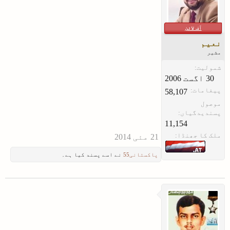
آف لائن
نعیم
مشیر
شمولیت:
پیغامات:
58,107
موصول
پسندیدگیاں:
11,154
ملک کا جھنڈا:
پاکستانی55
نے اسے پسند کیا ہے۔