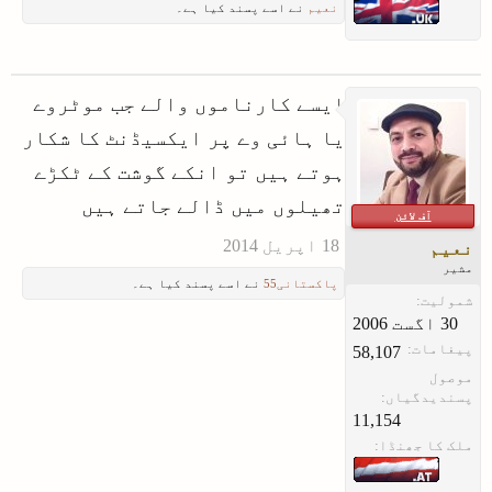
نعیم
نے اسے پسند کیا ہے۔
ایسے کارناموں والے جب موٹروے
یا ہائی وے پر ایکسیڈنٹ کا شکار
ہوتے ہیں تو انکے گوشت کے ٹکڑے
تھیلوں میں ڈالے جاتے ہیں
آف لائن
نعیم
مشیر
پاکستانی55
نے اسے پسند کیا ہے۔
شمولیت:
پیغامات:
58,107
موصول
پسندیدگیاں:
11,154
ملک کا جھنڈا: