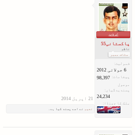
آف لائن
پاکستانی55
ناظم
سٹاف ممبر
شمولیت:
پیغامات:
98,397
موصول
پسندیدگیاں:
24,234
ملک کا جھنڈا:
نعیم
نے اسے پسند کیا ہے۔