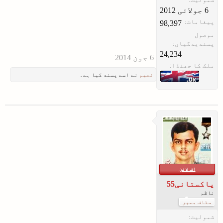
پیغامات:
98,397
موصول
پسندیدگیاں:
24,234
ملک کا جھنڈا:
نعیم
نے اسے پسند کیا ہے۔
آف لائن
پاکستانی55
ناظم
سٹاف ممبر
شمولیت: