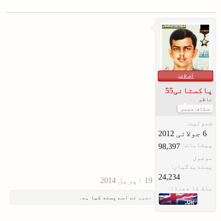
آف لائن
پاکستانی55
ناظم
سٹاف ممبر
شمولیت:
پیغامات:
98,397
موصول
پسندیدگیاں:
24,234
ملک کا جھنڈا:
نعیم
نے اسے پسند کیا ہے۔