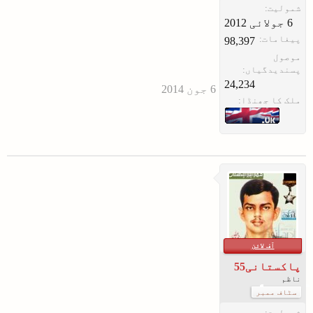
شمولیت:
پیغامات:
98,397
موصول
پسندیدگیاں:
24,234
ملک کا جھنڈا:
آف لائن
پاکستانی55
ناظم
سٹاف ممبر
شمولیت: