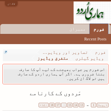
لاگ ان
ممبران
فورم
Recent Posts
فورم
تصاویر اور ویڈیو گیلری
ویڈیو گیلری
متفرق ویڈیوز
اس فورم پر جواب بھیجنے کے لیے آپ کا صارف
بننا ضروری ہے۔ اگر آپ ہماری اردو کے صارف
ہیں تو لاگ ان کریں۔
مَردوں کے کارنامے
< پچھلا
1
→
13
14
15
16
17
18
اگلا >