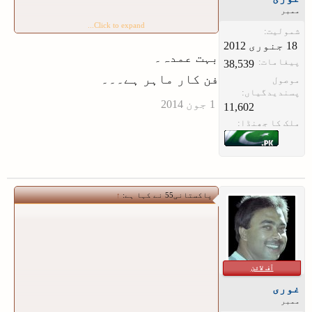
ممبر
Click to expand...
شمولیت:
بہت عمدہ۔
پیغامات:
38,539
فن کار ماہر ہے۔۔۔
موصول
پسندیدگیاں:
11,602
ملک کا جھنڈا:
پاکستانی55 نے کہا ہے:
↑
آف لائن
غوری
ممبر