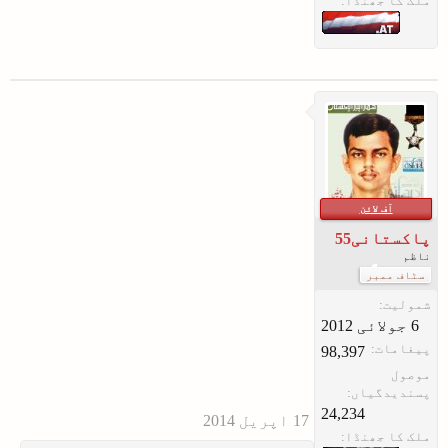
ملک کا جھنڈا:
آف لائن
پاکستانی55
ناظم
سٹاف ممبر
شمولیت:
پیغامات:
98,397
موصول
پسندیدگیاں:
24,234
ملک کا جھنڈا: