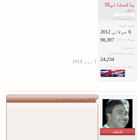
پاکستانی55
ناظم
سٹاف ممبر
شمولیت:
پیغامات:
98,397
موصول
پسندیدگیاں:
24,234
ملک کا جھنڈا:
کاکا سپاہی نے کہا ہے:
↑
آف لائن