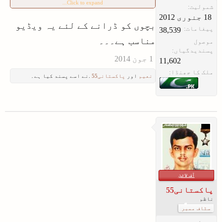
Click to expand...
شمولیت:
بچوں کو ڈرانے کے لئے یہ ویڈیو
پیغامات:
38,539
مناسب ہے۔۔۔
موصول
پسندیدگیاں:
11,602
ملک کا جھنڈا:
نعیم
اور
پاکستانی55
.نے اسے پسند کیا ہے۔
آف لائن
پاکستانی55
ناظم
سٹاف ممبر