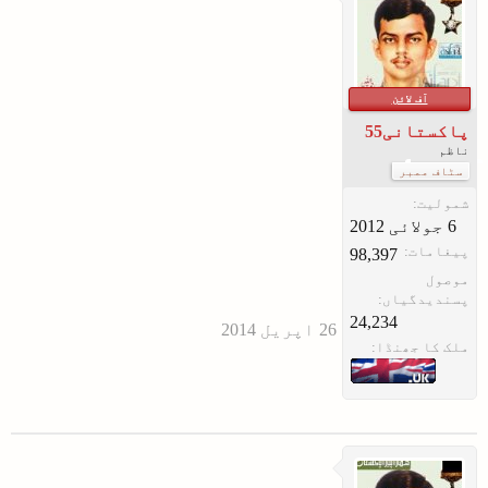
آف لائن
پاکستانی55
ناظم
سٹاف ممبر
شمولیت:
پیغامات:
98,397
موصول
پسندیدگیاں:
24,234
ملک کا جھنڈا: