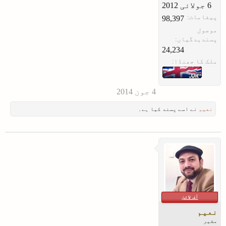
پیغامات:
98,397
موصول
پسندیدگیاں:
24,234
ملک کا جھنڈا:
نعیم
نے اسے پسند کیا ہے۔
آف لائن
نعیم
مشیر