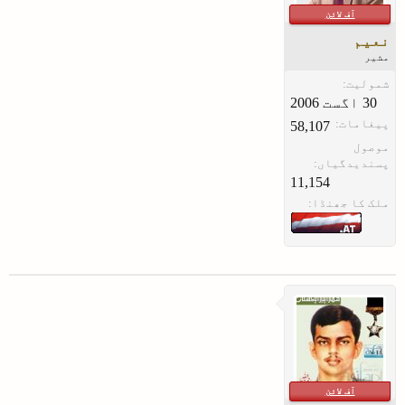
آف لائن
نعیم
مشیر
شمولیت:
پیغامات:
58,107
موصول
پسندیدگیاں:
11,154
ملک کا جھنڈا:
آف لائن