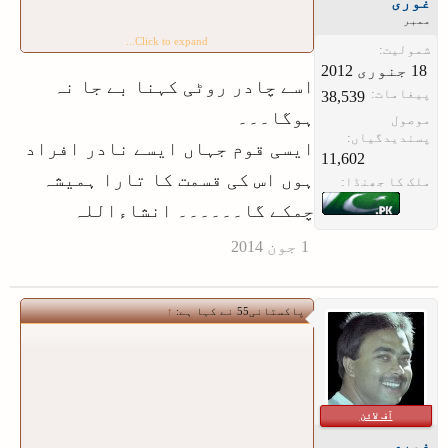
غوری
ممبر
Click to expand...
شمولیت:
اسے چادر روٹی کہنا بے جا نہ
پیغامات:
38,539
ہوگا۔۔۔
موصول
پسندیدگیاں:
ایسی قوم جہاں ایسے نادر افراد
11,602
ہوں اس کی قسمت کا تارا ہمیشہ
ملک کا جھنڈا:
چمکے گا۔۔۔۔۔۔ انشاءاللہ
پاکستانی55 نے کہا ہے:
↑
آف لائن
غوری