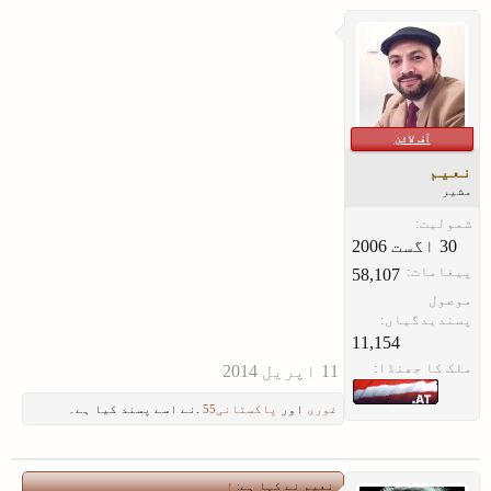
آف لائن
نعیم
مشیر
شمولیت:
پیغامات:
58,107
موصول
پسندیدگیاں:
11,154
ملک کا جھنڈا:
غوری
اور
پاکستانی55
.نے اسے پسند کیا ہے۔
نعیم نے کہا ہے:
↑