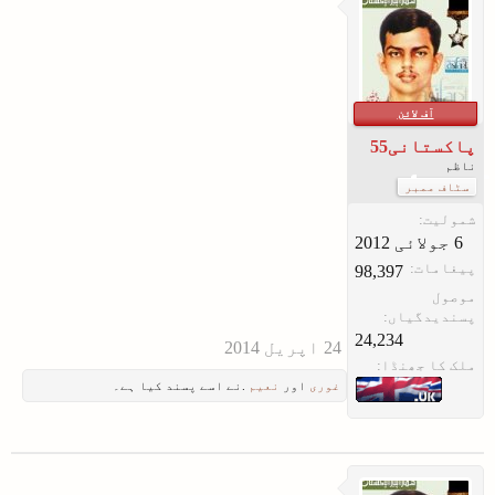
آف لائن
پاکستانی55
ناظم
سٹاف ممبر
شمولیت:
پیغامات:
98,397
موصول
پسندیدگیاں:
24,234
ملک کا جھنڈا:
غوری
اور
نعیم
.نے اسے پسند کیا ہے۔