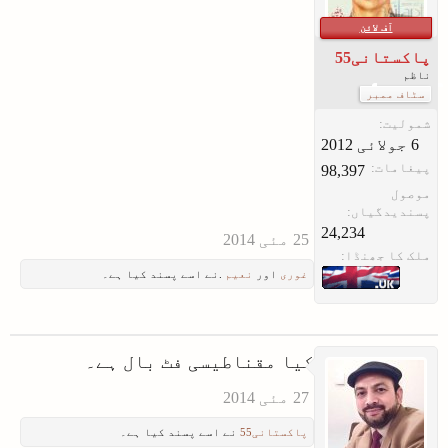
آف لائن
پاکستانی55
ناظم
سٹاف ممبر
شمولیت:
پیغامات:
98,397
موصول
پسندیدگیاں:
24,234
ملک کا جھنڈا:
غوری
اور
نعیم
.نے اسے پسند کیا ہے۔
کیا مقناطیسی فٹ بال ہے۔
پاکستانی55
نے اسے پسند کیا ہے۔