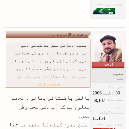
ملک کا جھنڈا:
پاکستانی55 نے کہا ہے:
↑
نعیم بھائی میں نے کبھی بھی
نواز شریف یا زرداری کی حمایت
میں کوئی لڑی نہیں بنائی اور نہ
آف لائن
میں انہیں محب وطن سمجھتا ہوں
نعیم
میں نے ایک مثال دی تھی۔کہ جو
مشیر
غلیظ زبان الطاف حسین نے
Click to expand...
شمولیت:
استعمال کی ہے ۔میں آپ کی سب
بالکل پاکستانی بھائی ۔ مجھے
باتوں سے اتفاق کرتا ہوں ۔جو
پیغامات:
58,107
معلوم ہے کہ آپ بھی محب وطن
موصول
ظلم ماڈل ٹاؤن میں ہوا یا اور جو
پسندیدگیاں:
ہیں۔
کچھ یہ کر رہے ہیں ۔لیکن اگر ہم
11,154
یہ کہیں کہ جو زبان الطاف حسین
لیکن میرا کہنے کا مقصد یہ تھا
ملک کا جھنڈا: