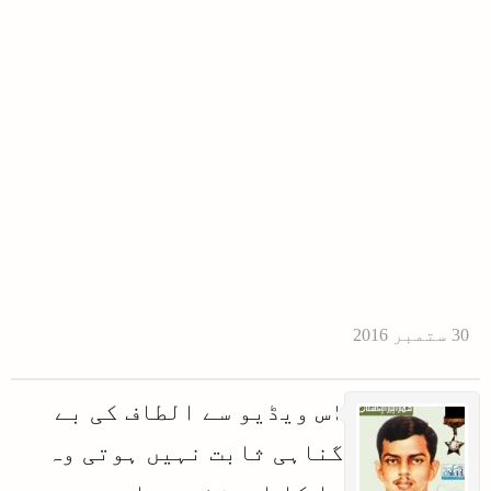
اس ویڈیو سے الطاف کی بے
گناہی ثابت نہیں ہوتی وہ