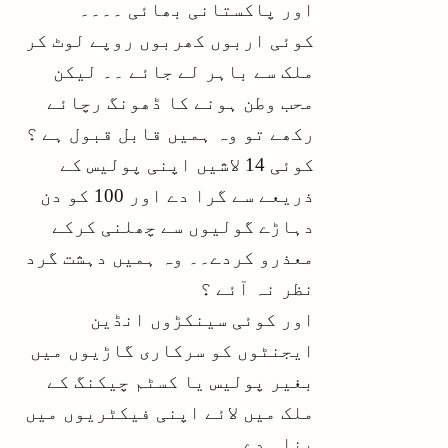
اور پاکستانی بھائی ۔۔۔۔
کوئی اربوں کھربوں روپے لوٹ کر
ملک سے باہر لے جائے ۔۔ لیکن
محب وطن ہونے کا ڈھونگ رچائے
رکھے تو وہ ہمیں قابل قبول ہے ؟
کوئی 14 لاشیں اپنی پولیس کے
ذریعے سے گرا دے اور 100 کو دن
دہاڑے گولیوں سے چھلنی کرکے
معذرو کردے۔۔ وہ ہمیں دہشت گرد
نظر نہ آئے ؟
اور کوئی سینکڑوں انڈین
ایجنٹوں کو سرکاری گاڑیوں میں
بغیر پولیس یا کسٹم چیکنگ کے
ملک میں لائے اپنی فیکٹریوں میں
پناہ دے۔