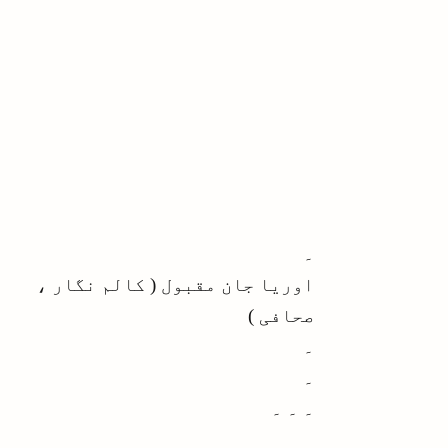
۔
اوریا جان مقبول ( کالم نگار ،
صحافی )
۔
۔
۔ ۔ ۔