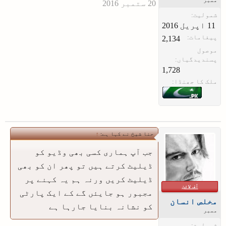
شمولیت:
پیغامات:
2,134
موصول
پسندیدگیاں:
1,728
ملک کا جھنڈا:
حنا شیخ نے کہا ہے:
↑
جب آپ ہماری کسی بھی وڈیو کو
ڈیلیٹ کرتے ہیں تو پھر ان کو بھی
ڈیلیٹ کریں ورنہ ہم یہ کہنے پر
آف لائن
مجبور ہو جایئں گے کے ایک پارٹی
مخلص انسان
کو نشانہ بنایا جارہا ہے
ممبر
شمولیت: