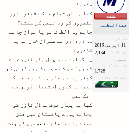
سکتے؟
کیا ہم ان تمام ملک دشمنوں اور
آف لائن
لٹیروں کو رد نہیں کر سکتے؟
عبدالمطلب
ممبر
چاہے وہ الطاف ہو یا نواز چاہے
شمولیت:
وہ زرداری ہے عمران خان ہو یا
قادری؟
پیغامات:
2,134
یہ ڈرامے باز چال باز لٹیرے اے
موصول
پسندیدگیاں:
ٹو زیڈ سب کے سب ایک ہیں کوئی کم
1,728
کوئی زیادہ مگر ہم کم زیادہ کا
ملک کا جھنڈا:
پیمانہ کیوں استعمال کریں سب
ایک ہیں
کیا ہم یہاں صرف ماڈل ٹاؤن کی
بجائے پورے پاکستان میں قتل
ہونے والے تمام معصوموں کی بات