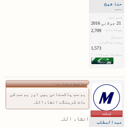
حنا شیخ
ممبر
شمولیت:
پیغامات:
2,709
موصول
پسندیدگیاں:
1,573
ملک کا جھنڈا:
حنا شیخ نے کہا ہے:
↑
ہم سب پاکستانی ہیں اور ہم سب کی
بات کرینگے انشاءاللہ
آف لائن
انشاء اللہ
عبدالمطلب
ممبر