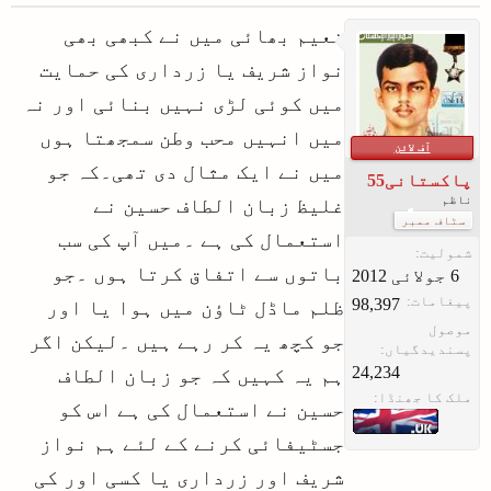
بات کرے اور ہمارے وزیراعظم کے
نعیم بھائی میں نے کبھی بھی
منہ سے مذمت کا ایک لفظ بھی جواب
نواز شریف یا زرداری کی حمایت
میں نہ نکلے۔۔
وہ ہمیں پھر بھی محب وطن ہی نظر
میں کوئی لڑی نہیں بنائی اور نہ
آئے ؟
میں انہیں محب وطن سمجھتا ہوں
آف لائن
لیکن ایک آدمی سب کچھ علی الاعلان
میں نے ایک مثال دی تھی۔کہ جو
پاکستانی55
بول پڑے ۔۔۔ تو وہ غدار ہے ۔۔۔
ناظم
غلیظ زبان الطاف حسین نے
(اور وہ واقعی غدار ہے )
سٹاف ممبر
استعمال کی ہے ۔میں آپ کی سب
لیکن جو اوپر بیان ہوا ہے وہ سب
شمولیت:
باتوں سے اتفاق کرتا ہوں ۔جو
بھی غداری ہے ۔
پیغامات:
98,397
ظلم ماڈل ٹاؤن میں ہوا یا اور
یا مان لیں کہ کوئی پاکستان کی
موصول
ماں بہن ایک کرکے جائے ۔۔ لیکن
جو کچھ یہ کر رہے ہیں ۔لیکن اگر
پسندیدگیاں:
نعرہ حب الوطنی کا لگاتا رہے تو
24,234
ہم یہ کہیں کہ جو زبان الطاف
وہ ہمیں قابل قبول ہے
ملک کا جھنڈا:
حسین نے استعمال کی ہے اس کو
لیکن جو ہمارے ملک کو ماں بہن کی
جسٹیفائی کرنے کے لئے ہم نواز
گالی دے دے ۔۔۔۔ وہ ہمیں قابل
شریف اور زرداری یا کسی اور کی
قبول نہیں ؟