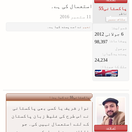
استعمال کی ہے۔
پاکستانی55
ناظم
سٹاف ممبر
نعیم
نے اسے پسند کیا ہے۔
شمولیت:
پیغامات:
98,397
موصول
پسندیدگیاں:
24,234
ملک کا جھنڈا:
پاکستانی55 نے کہا ہے:
↑
نوار شریف یا کسی بھی پاکستانی
نے اس طرح کی غلیظ زبان پاکستان
کے لئے استعمال نہیں کی۔ جو
آف لائن
الطاف حسین اور اسکے مریدوں نے