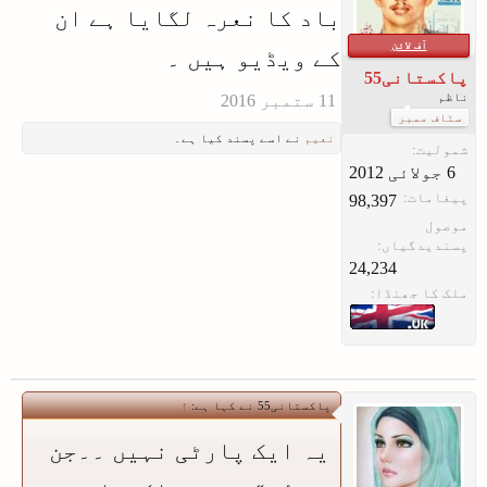
باد کا نعرہ لگایا ہے ان
آف لائن
کے ویڈیو ہیں ۔
پاکستانی55
ناظم
سٹاف ممبر
نعیم
نے اسے پسند کیا ہے۔
شمولیت:
پیغامات:
98,397
موصول
پسندیدگیاں:
24,234
ملک کا جھنڈا:
پاکستانی55 نے کہا ہے:
↑
یہ ایک پارٹی نہیں ۔۔جن