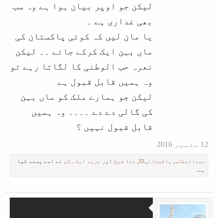
لیکن جو اوپر بیان ہوا ہے وہ سب
بھی غداری ہے ۔
یا مان لیں کہ کوئی پاکستان کی
ماں بہن ایک کرکے جائے ۔۔ لیکن
نعرہ حب الوطنی کا لگاتا رہے تو
وہ ہمیں قابل قبول ہے
لیکن جو ہمارے ملک کو ماں بہن
کی گالی دے دے ۔۔۔۔ وہ ہمیں
قابل قبول نہیں ؟
عبدالمطلب
,
پاکستانی55
,
حنا شیخ
اور
مزید ایک رکن
نے اسے پسند کیا
ہے۔