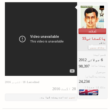
آف لائن
پاکستانی55
ناظم
سٹاف ممبر
شمولیت:
پیغامات:
98,397
موصول
پسندیدگیاں:
24,234
Last edited:
ملک کا جھنڈا:
نعیم
نے اسے پسند کیا ہے۔