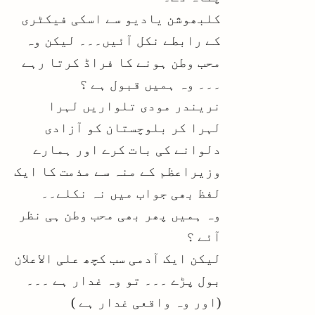
کلبھوشن یادیو سے اسکی فیکٹری
کے رابطے نکل آئیں۔۔۔ لیکن وہ
محب وطن ہونے کا فراڈ کرتا رہے
۔۔۔ وہ ہمیں قبول ہے ؟
نریندر مودی تلواریں لہرا
لہرا کر بلوچستان کو آزادی
دلوانے کی بات کرے اور ہمارے
وزیراعظم کے منہ سے مذمت کا ایک
لفظ بھی جواب میں نہ نکلے۔۔
وہ ہمیں پھر بھی محب وطن ہی نظر
آئے ؟
لیکن ایک آدمی سب کچھ علی الاعلان
بول پڑے ۔۔۔ تو وہ غدار ہے ۔۔۔
(اور وہ واقعی غدار ہے )