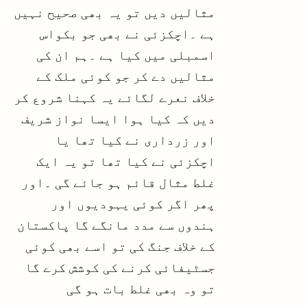
مثالیں دیں تو یہ بھی صحیح نہیں
ہے ۔اچکزئی نے بھی جو بکواس
اسمبلی میں کیا ہے ۔ہم ان کی
مثالیں دے کر جو کوئی ملک کے
خلاف نعرے لگائے یہ کہنا شروع کر
دیں کہ کیا ہوا ایسا نواز شریف
اور زرداری نے کیا تھا یا
اچکزئی نے کیا تھا تو یہ ایک
غلط مثال قائم ہو جائے گی ۔اور
پھر اگر کوئی یہودیوں اور
ہندوں سے مدد مانگے گا پاکستان
کے خلاف جنگ کی تو اسے بھی کوئی
جسٹیفائی کرنے کی کوشش کرے گا
تو وہ بھی غلط بات ہو گی