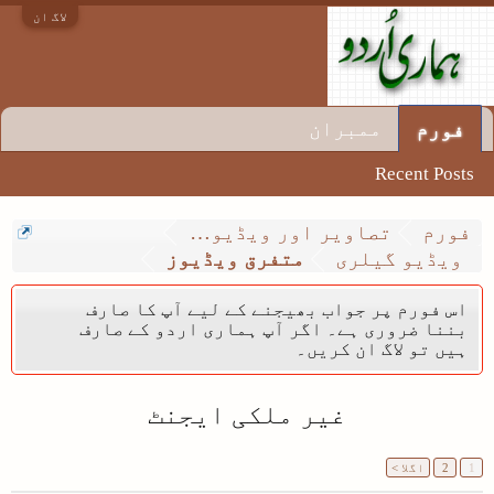
لاگ ان
ممبران
فورم
Recent Posts
فورم
تصاویر اور ویڈیو گیلری
ویڈیو گیلری
متفرق ویڈیوز
اس فورم پر جواب بھیجنے کے لیے آپ کا صارف
بننا ضروری ہے۔ اگر آپ ہماری اردو کے صارف
ہیں تو لاگ ان کریں۔
غیر ملکی ایجنٹ
1
2
اگلا >