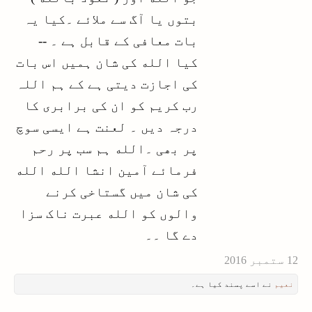
کوئی 14 لاشیں اپنی پولیس کے
بتوں یا آگ سے ملائے ۔کیا یہ
ذریعے سے گرا دے اور 100 کو دن
بات معافی کے قابل ہے ۔ --
دہاڑے گولیوں سے چھلنی کرکے
کیا الله کی شان ہمیں اس بات
معذرو کردے۔۔ وہ ہمیں دہشت گرد
کی اجازت دیتی ہے کے ہم اللہ
نظر نہ آئے ؟
رب کریم کو ان کی برابری کا
اور کوئی سینکڑوں انڈین
درجہ دیں ۔ لعنت ہے ایسی سوچ
ایجنٹوں کو سرکاری گاڑیوں میں
پر بھی ۔الله ہم سب پر رحم
بغیر پولیس یا کسٹم چیکنگ کے
ملک میں لائے اپنی فیکٹریوں میں
فرمائے آمین انشا الله الله
پناہ دے۔
کی شان میں گستاخی کرنے
کلبھوشن یادیو سے اسکی فیکٹری
والوں کو الله عبرت ناک سزا
کے رابطے نکل آئیں۔۔۔ لیکن وہ
دے گا ۔۔​
محب وطن ہونے کا فراڈ کرتا رہے
۔۔۔ وہ ہمیں قبول ہے ؟
نریندر مودی تلواریں لہرا لہرا
نعیم
نے اسے پسند کیا ہے۔
کر بلوچستان کو آزادی دلوانے کی