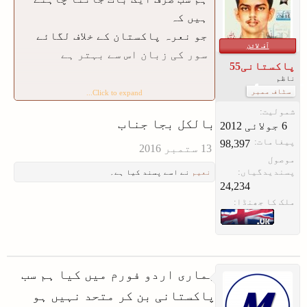
ہیں کہ
جو نعرہ پاکستان کے خلاف لگائے
آف لائن
سور کی زبان اس سے بہتر ہے
پاکستانی55
ناظم
سٹاف ممبر
Click to expand...
یہ کس کس کا خیال ہے
شمولیت:
بالکل بجا جناب
پیغامات:
98,397
موصول
پسندیدگیاں:
نعیم
نے اسے پسند کیا ہے۔
24,234
ملک کا جھنڈا:
ہماری اردو فورم میں کیا ہم سب
پاکستانی بن کر متحد نہیں ہو