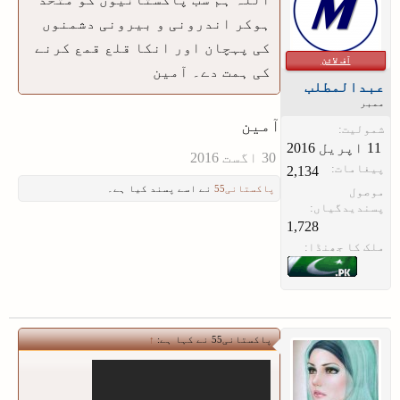
ہوکر اندرونی و بیرونی دشمنوں
کی پہچان اور انکا قلع قمع کرنے
آف لائن
کی ہمت دے۔ آمین
عبدالمطلب
ممبر
آمین
شمولیت:
پیغامات:
2,134
پاکستانی55
نے اسے پسند کیا ہے۔
موصول
پسندیدگیاں:
1,728
ملک کا جھنڈا:
پاکستانی55 نے کہا ہے:
↑