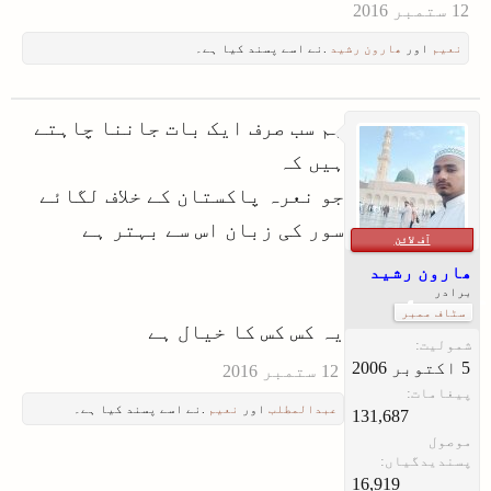
نعیم
اور
ھارون رشید
.نے اسے پسند کیا ہے۔
ہم سب صرف ایک بات جاننا چاہتے
ہیں کہ
جو نعرہ پاکستان کے خلاف لگائے
سور کی زبان اس سے بہتر ہے
آف لائن
ھارون رشید
برادر
سٹاف ممبر
یہ کس کس کا خیال ہے
شمولیت:
پیغامات:
عبدالمطلب
اور
نعیم
.نے اسے پسند کیا ہے۔
131,687
موصول
پسندیدگیاں:
16,919