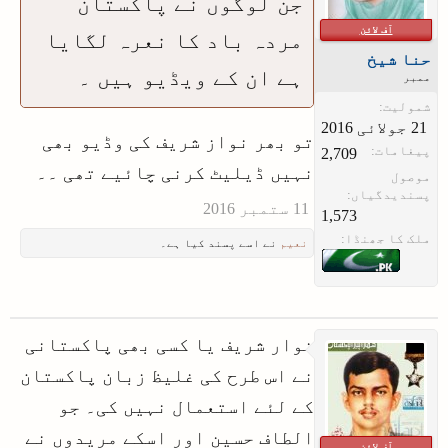
جن لوگوں نے پاکستان
آف لائن
مردہ باد کا نعرہ لگایا
حنا شیخ
ہے ان کے ویڈیو ہیں ۔
ممبر
شمولیت:
تو بھر نواز شریف کی وڈیو بھی
پیغامات:
2,709
نہیں ڈیلیٹ کرنی چائیے تھی ۔۔
موصول
پسندیدگیاں:
1,573
ملک کا جھنڈا:
نعیم
نے اسے پسند کیا ہے۔
نوار شریف یا کسی بھی پاکستانی
نے اس طرح کی غلیظ زبان پاکستان
کے لئے استعمال نہیں کی۔ جو
الطاف حسین اور اسکے مریدوں نے
آف لائن