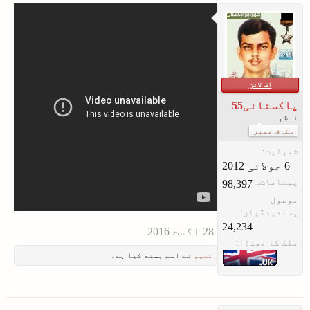
آف لائن
پاکستانی55
ناظم
سٹاف ممبر
شمولیت:
پیغامات:
98,397
موصول
پسندیدگیاں:
24,234
ملک کا جھنڈا:
نعیم
نے اسے پسند کیا ہے۔