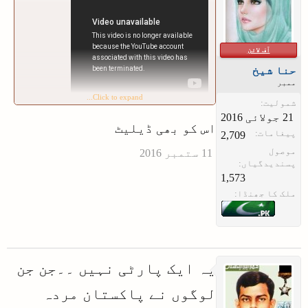
آف لائن
حنا شیخ
ممبر
Click to expand...
شمولیت:
اس کو بھی ڈیلیٹ
پیغامات:
2,709
موصول
پسندیدگیاں:
1,573
ملک کا جھنڈا:
یہ ایک پارٹی نہیں ۔۔جن جن
لوگوں نے پاکستان مردہ