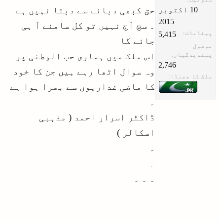
حق کبھی دبانے سے دبتا نہیں ہے
‏10 اکتوبر
2015
۔ سچ آج نہیں تو کل سامنے آ ہی
پیغامات:
5,415
جائے گا
موصول
پسندیدگیاں:
اس ملک میں ہماری حب الوطنی پر
2,746
وہ سوال اٹھا رہے ہیں جن کا خود
ملک کا جھنڈا:
کا ماضی غداریوں سے بھرا ہوا ہے
۔
ڈاکٹر اسرار احمد ( مذہبی
اسکالر )
۔
۔
۔ ۔ ۔