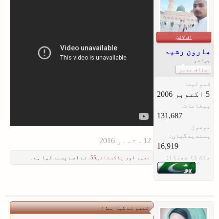
آف لائن
ھارون رشید
برادر
سٹاف ممبر
شمولیت:
پیغامات:
131,687
موصول
پسندیدگیاں:
16,919
ملک کا جھنڈا:
نعیم
اور
پاکستانی55
.نے اسے پسند کیا ہے۔
نعیم نے کہا ہے:
↑