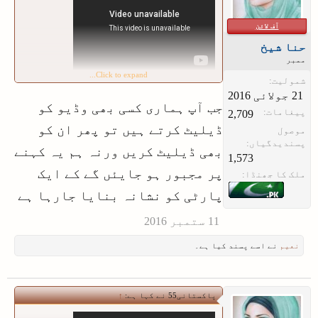
آف لائن
حنا شیخ
ممبر
Click to expand...
شمولیت:
جب آپ ہماری کسی بھی وڈیو کو
پیغامات:
2,709
ڈیلیٹ کرتے ہیں تو پھر ان کو
موصول
پسندیدگیاں:
بھی ڈیلیٹ کریں ورنہ ہم یہ کہنے
1,573
پر مجبور ہو جایئں گے کے ایک
ملک کا جھنڈا:
پارٹی کو نشانہ بنایا جارہا ہے
نعیم
نے اسے پسند کیا ہے۔
پاکستانی55 نے کہا ہے:
↑