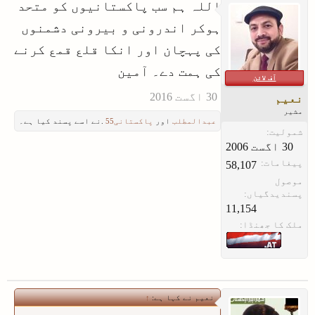
اللہ ہم سب پاکستانیوں کو متحد
ہوکر اندرونی و بیرونی دشمنوں
کی پہچان اور انکا قلع قمع کرنے
کی ہمت دے۔ آمین
آف لائن
نعیم
مشیر
عبدالمطلب
اور
پاکستانی55
.نے اسے پسند کیا ہے۔
شمولیت:
پیغامات:
58,107
موصول
پسندیدگیاں:
11,154
ملک کا جھنڈا:
نعیم نے کہا ہے:
↑