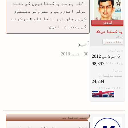
اللہ ہم سب پاکستانیوں کو متحد
ہوکر اندرونی و بیرونی دشمنوں
کی پہچان اور انکا قلع قمع کرنے
آف لائن
کی ہمت دے۔ آمین
پاکستانی55
ناظم
سٹاف ممبر
آمین
شمولیت:
پیغامات:
98,397
موصول
پسندیدگیاں:
24,234
ملک کا جھنڈا:
نعیم نے کہا ہے:
↑
اللہ ہم سب پاکستانیوں کو متحد