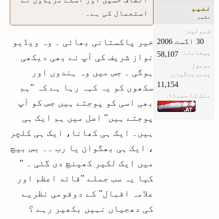
نعیم
استعمال کی ہے۔
مشیر
شمولیت:
خیر پاکستانی بھائی ۔ وہ ویڈیو
پیغامات:
58,107
نواز شریف کی آپ نے بھی دیکھی
موصول
ہوگی ۔ جس میں وہ ہندوں اور
پسندیدگیاں:
11,154
سکھوں کو یہ کہہ رہا ہے کہ "ہم
ملک کا جھنڈا:
بھی اسی کو پوجتے ہیں جس کو آپ
پوجتے ہیں" اصل میں ہم ایک ہی
ہیں۔ ایک ہی کھانا، ایک ہی کلچر
، ایک ہی بھگوان یا رب ۔۔ بس بیچ
میں ایک لکیر کھینچ دی گئی ۔ "
کیا یہ سب جملے "قائد اعظم اور
علامہ اقبال" کے دوقومی نظریے
کی دھجیاں نہیں بکھیر رہے ؟