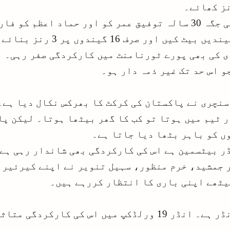
پانچویں ون ڈے میں اسد شفیق کی جگہ 30 سالہ توفیق عمر کو او
 کی بھی پورے ٹورنامنٹ میں کارکردگی صفر رہی۔ ہ
و اس حد تک غیر ذمہ دار ہو۔
سنچری نے پاکستان کی کرکٹ کا بھرکس نکال دیا ہے۔ 
ر ٹیم میں ہوتا تو کب کا گھر بیٹھا ہوتا۔ لیکن پا
ں کو باہر بٹھا دیا جاتا ہے۔
ر بیٹسمین ہے اس کی کارکردگی بھی شاندار رہی ہے 
 جمشید، خرم منظور، سہیل تنویر نے اپنے کیرئیر 
یٹھے اپنی باری کا انتظار کررہے ہیں۔
حماد اعظم ایک بہترین آل راؤنڈر ہے۔ انڈر 19 ورلڈکپ م