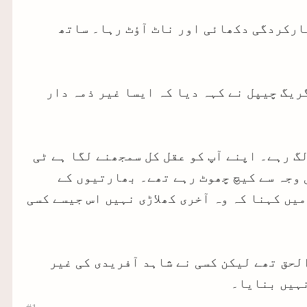
 میچ میں عمدہ کارکردگی دکھائی اور ناٹ آؤٹ رہا۔ ساتھ
ریگ چیپل نے کہہ دیا کہ ایسا غیر ذمہ دار
زمین پر نہیں لگ رہے۔ اپنے آپ کو عقل کل سمجھنے لگا ہے ٹی
ی وجہ سے کیچ چھوٹ رہے تھے۔ بھارتیوں کے
یں کہنا کہ وہ آخری کھلاڑی نہیں اس جیسے کسی
لحق تھے لیکن کسی نے شاہد آفریدی کی غیر
نہیں بنایا۔