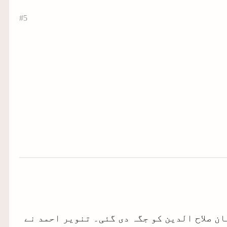
#5
ر اکمل کی جگہ عثمان صلاح الدین کو جگہ دی گئی۔ تنویر احمد نے