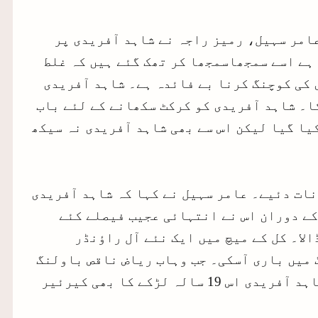
امر سہیل، رمیز راجہ نے شاہد آفریدی پر
ہے اسے سمجھاسمجھا کر تھک گئے ہیں کہ غلط
 کی کوچنگ کرنا بے فائدہ ہے۔ شاہد آفریدی
کا۔ شاہد آفریدی کو کرکٹ سکھانے کے لئے باب
یا گیا لیکن اس سے بھی شاہد آفریدی نہ سیکھ
نات دئیے۔ عامر سہیل نے کہا کہ شاہد آفریدی
کے دوران اس نے انتہائی عجیب فیصلے کئے
لا۔ کل کے میچ میں ایک نئے آل راؤنڈر
 میں باری آسکی۔ جب وہاب ریاض ناقص باولنگ
کررہا تھا تو کپتان نے اسے استعمال کرنا مناسب نہ سمجھا۔ ایسا لگ رہا ہے کہ شاہد آفریدی اس 19 سالہ لڑکے کا بھی کیرئیر