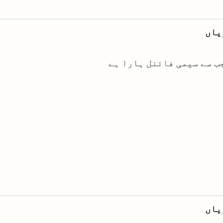
یاں
ب سے سیمی فائنل ہارا ہے
یاں