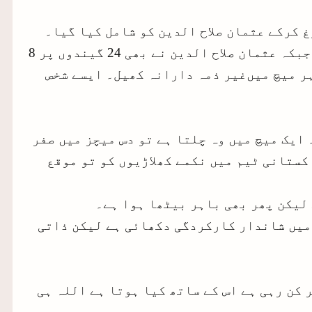
ر حماد اعظم کو فارغ کرکے عثمان صلاح الدین کو شامل کیا گیا۔
نتیجہ کیا نکلا توفیق عمر نے گیندیں بیٹ کیں اور صرف 16 گیندوں پر 3 رنز بنائے جبکہ عثمان صلاح الدین نے بھی 24 گیندوں پر 8
ر میچ میں‌غیر ذمہ دارانہ کھیل۔ ایسے شخص
ایک میچ میں وہ چلتا ہے تو دس میچز میں صفر
کستانی ٹیم میں نکمے کھلاڑیوں کو تو موقع
لیکن پھر بھی باہر بیٹھا ہوا ہے۔
میں شاندار کارکردگی دکھائی ہے لیکن ذاتی
یں اس کی کارکردگی متاثر کن رہی ہے اس کے ساتھ کیا ہوتا ہے اللہ ہی