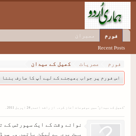
ممبران
فورم
Recent Posts
فورم
عصریات
کھیل کے میدان
اس فورم پر جواب بھیجنے کے لیے آپ کا صارف بننا ض
'
کھیل کے میدان
' میں موضوعات آغاز کردہ از
راشد احمد
,
۔
نوائے وقت کے ایک سپورٹس کے ت
بہت بری ہے لیکن باتیں وہ سرڈ