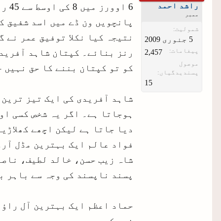
راشد احمد
6 اوورز میں 8 کی اوسط سے 45 رنز کھائے۔
ممبر
شمولیت:
پیغامات:
رنز بنائے۔ کپتان شاہد آفریدی
2,457
موصول
کو تو کپتان بننے کا حق نہیں ج
پسندیدگیاں:
15
شاہد آفریدی کی ایک تیز ترین 
ہوجاتا ہے۔ اگر یہ شخص کسی او
دیا جاتا ہے لیکن اچھے کھلاڑیو
فواد عالم ایک بہترین مڈل آرڈ
شاہ زیب حسن، خالد لطیف، ناصر
پسند ناپسند کی وجہ سے باہر ب
خیر کرے۔