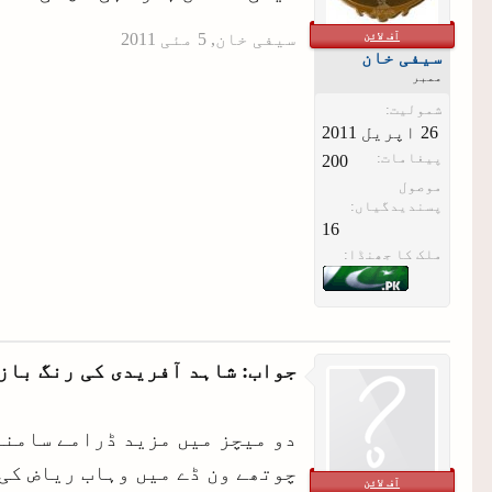
آف لائن
سیفی خان
,
سیفی خان
ممبر
شمولیت:
پیغامات:
200
موصول
پسندیدگیاں:
16
ملک کا جھنڈا:
جواب: شاہد آفریدی کی رنگ باز
دو میچز میں مزید ڈرامے سامنے
آف لائن