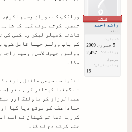
ورلڈکپ کے دوران وسیم اکرم، ا
آف لائن
راشد احمد
تبصرہ کرتے ہوئے کہا کہ شاہد 
ممبر
شاٹ‌نہ کھیلو لیکن وہ کسی کی 
شمولیت:
کو باب وولمر جیسا قابل کوچ بھ
پیغامات:
وولمر، جیوف لاسن، وسیم راجہ،
2,457
موصول
سکا۔
پسندیدگیاں:
15
انڈیا سے سیمی فائنل ہارنے کے
نے گھٹیا کپتانی کی ہے تو اسے
عبدالرزاق کو باولنگ اور بیٹن
حماداعظم کو موقع دیا گیا اور
ختم کرکے دم لے گا۔