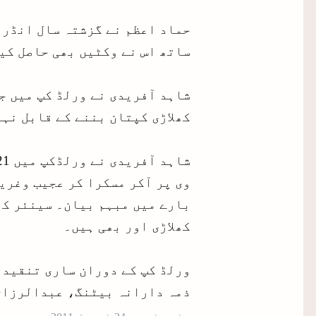
ساتھ اس نے وکٹیں بھی حاصل کی
شاہد آفریدی نے ورلڈ کپ میں جب
کھلاڑی کپتان بننے کے قابل نہ
وی پر آکر مسکرا کر عجیب وغریب
بارے میں مبہم بیان۔ سینئر کھ
کھلاڑی اور بھی ہیں۔
ورلڈ کپ کے دوران ساری تنقید 
ذمہ دارانہ بیٹنگ، عبدالرزاق