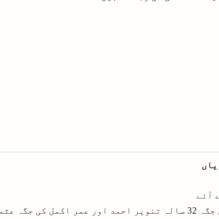
یاں
 آئے
چوتھے ون ڈے میں وہاب ریاض کی جگہ 32 سالہ تنویر احمد اور عم