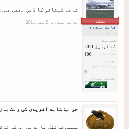
شاھد کپتانی کا لایق نھیں ھے۔:164:
آف لائن
عابد ہمدرد
,
عابد ہمدرد
ممبر
شمولیت:
پیغامات:
186
موصول
پسندیدگیاں:
0
ملک کا جھنڈا:
جواب: شاہد آفریدی کی رنگ باز
سیمی فائنل ہارے ہی اس کی ناقص