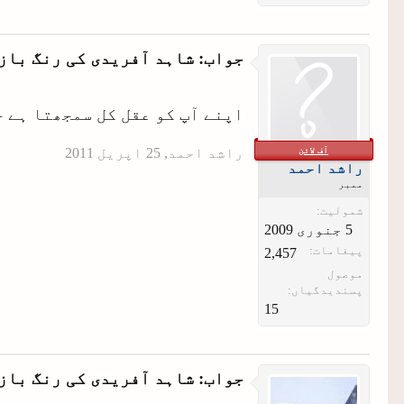
جواب: شاہد آفریدی کی رنگ باز
اپنے آپ کو عقل کل سمجھتا ہے ج
آف لائن
راشد احمد
,
راشد احمد
ممبر
شمولیت:
پیغامات:
2,457
موصول
پسندیدگیاں:
15
جواب: شاہد آفریدی کی رنگ باز