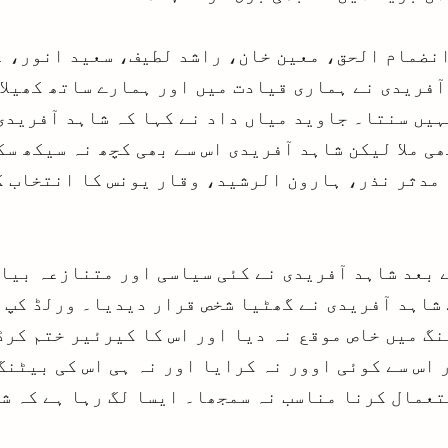
نضمام الحق، معین خان، راشد لطیف، سعید انور، ع
آفریدی نے ہماری قیادت میں اور ہمارے ساتھ کھیلا 
نہیں سنتا۔ جاوید میاں داد نے کہا کہ شاہد آفریدی
ی ملا لیکن شاہد آفریدی اس سے بھی کچھ نہ سیکھ س
 مدثر نذر، ہارون الرشید، وقار یونس کا انتخاب ک
 بعد شاہد آفریدی نے کئی سیاسی اور متنازعہ بیا
 شاہد آفریدی نے گھٹیا شخص قرار دیدیا۔ ورلڈ کپ 
گ میں خاص موقع نہ دیا اور اس کا کیرئیر ختم کرڈا
 اس سے کوئی اوور نہ کرایا اور نہ ہی اس کی بیٹنگ