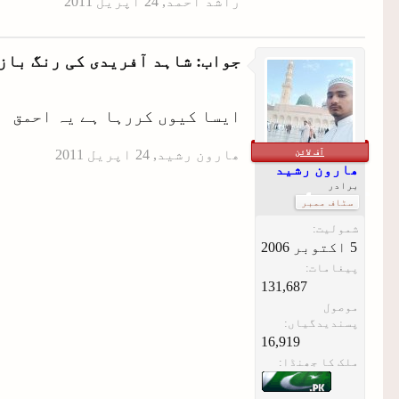
راشد احمد
,
جواب: شاہد آفریدی کی رنگ باز
ایسا کیوں کررہا ہے یہ احمق
آف لائن
ھارون رشید
,
ھارون رشید
برادر
سٹاف ممبر
شمولیت:
پیغامات:
131,687
موصول
پسندیدگیاں:
16,919
ملک کا جھنڈا: