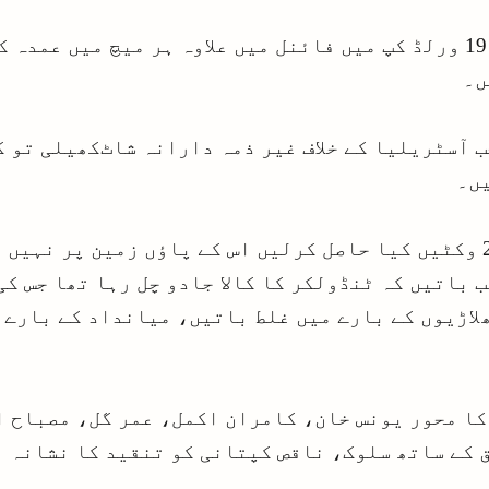
حماد اعظم نے گزشتہ سال انڈر 19 ورلڈ کپ میں فائنل میں علاوہ ہر
ں۔
 آسٹریلیا کے خلاف غیر ذمہ دارانہ شاٹ‌کھیلی تو گ
یں۔
شاہد آفریدی نے ورلڈکپ میں 21 وکٹیں کیا حاصل کرلیں اس کے پاؤں 
 باتیں کہ ٹنڈولکر کا کالا جادو چل رہا تھا جس ک
لاڑیوں کے بارے میں غلط باتیں، میانداد کے بارے م
کا محور یونس خان، کامران اکمل، عمر گل، مصباح ا
 کے ساتھ سلوک، ناقص کپتانی کو تنقید کا نشانہ 