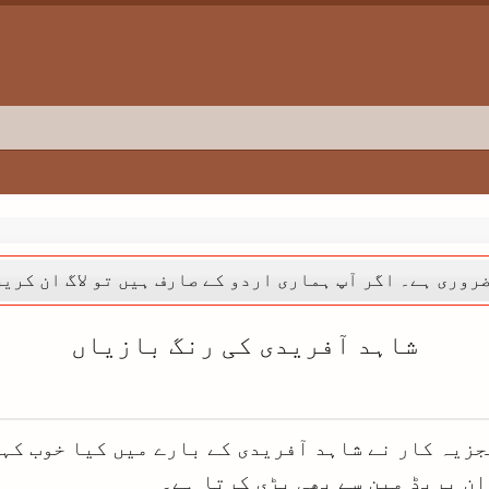
روری ہے۔ اگر آپ ہماری اردو کے صارف ہیں تو لاگ ان کری
شاہد آفریدی کی رنگ بازیاں
جزیہ کار نے شاہد آفریدی کے بارے میں کیا خوب کہ
ان بریڈ مین سے بھی بڑی کرتا ہے۔