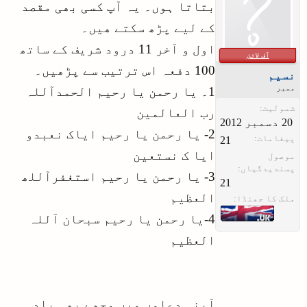
بتاتا ہوں۔ یہ آپ کسی بھی مقصد
کے لیے پڑھ سکتے ھیں۔
اول و آخر 11 درود شریف کے ساتھ
آف لائن
100 دفعہ اس ترتیب سے پڑھیں۔
نسیم
ممبر
1۔ یا رحمن یا رحیم الحمدآللہ
شمولیت:
رب العالمین
2- یا رحمن یا رحیم ایاک نعبدو
پیغامات:
21
ایا ک نستعین
موصول
پسندیدگیاں:
3- یا رحمن یا رحیم استغفرآللھ
21
العظیم
ملک کا جھنڈا:
4-یا رحمن یا رحیم سبحان آللہ
العظیم
آپنی دعاوں میں مجھے بھی یاد