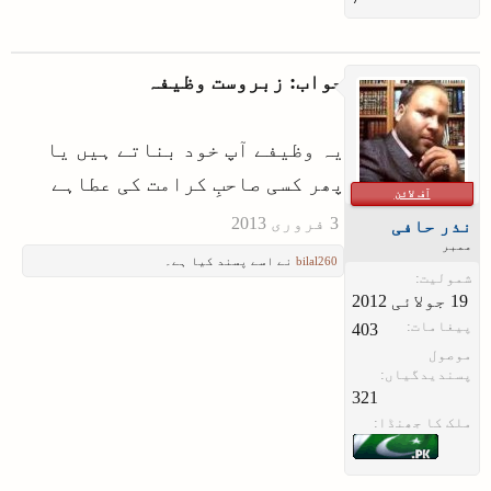
جواب: زبروست وظیفہ
یہ وظیفے آپ خود بناتے ہیں یا
پھر کسی صاحبِ کرامت کی عطاہے
آف لائن
نذر حافی
ممبر
bilal260
نے اسے پسند کیا ہے۔
شمولیت:
پیغامات:
403
موصول
پسندیدگیاں:
321
ملک کا جھنڈا: