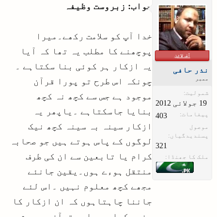
جواب: زبروست وظیفہ
خدا آپ کو سلامت رکھے۔میرا
پوچھنے کا مطلب یہ تھا کہ آیا
آف لائن
یہ ازکار ہر کوئی بنا سکتاہے ۔
نذر حافی
ممبر
چونکہ اس طرح تو پورا قرآن
شمولیت:
موجود ہے جس سے کچھ نہ کچھ
بنایا جاسکتاہے ۔یاپھر یہ
پیغامات:
403
ازکار سینہ بہ سینہ کچھ نیک
موصول
پسندیدگیاں:
لوگوں کے پاس ہوتے ہیں جو صحابہ
321
کرام یا تابعین سے ان کی طرف
ملک کا جھنڈا:
منتقل ہوءے ہوں۔یقین جانئے
مجھے کچھ معلوم نہیں ۔اس لئے
جاننا چاہتاہوں کہ ان ازکار کا
منبع کہاں ہے اور قرآن و حدیث