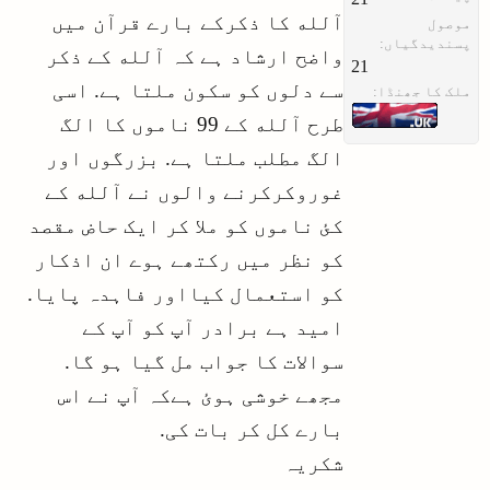
آلله کا ذکرکے بارے قرآن میں
موصول
پسندیدگیاں:
واضح ارشاد ہے کہ آلله کے ذکر
21
سے دلوں کو سکون ملتا ہے. اسی
ملک کا جھنڈا:
طرح آلله کے 99 ناموں کا الگ
الگ مطلب ملتا ہے. بزرگوں اور
غوروکرکرنے والوں نے آلله کے
کئ ناموں کو ملا کر ایک حاض مقصد
کو نظر میں رکتھے ہوے ان اذکار
کو استعمال کیااور فاہدہ پایا.
امید ہے برادر آپ کو آپ کے
سوالات کا جواب مل گیا ہو گا.
مجھے خوشی ہوئ ہےکہ آپ نے اس
بارے کل کر بات کی.
شکریہ