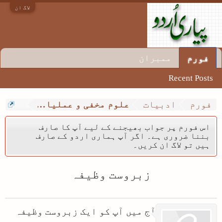
لاگ ان
ممبران
فورم
Recent Posts
فورم
ادبیات
علوم مخفی و عملیات وظائف
اس فورم پر جواب بھیجنے کے لیے آپ کا صارف
بننا ضروری ہے۔ اگر آپ ہماری اردو کے صارف
ہیں تو لاگ ان کریں۔
زبروست وظیفہ
آج میں آپ کو ایک زبروست وظیفہ