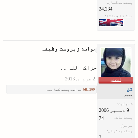
پسندیدگیاں:
24,234
ملک کا جھنڈا:
جواب: زبروست وظیفہ
جزاک اللہ ۔۔
آف لائن
گل
bilal260
نے اسے پسند کیا ہے۔
ممبر
شمولیت:
پیغامات:
74
موصول
پسندیدگیاں:
7