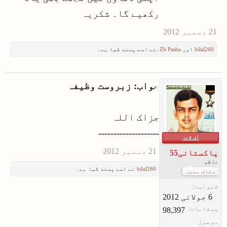
رکھیے گا۔ شکریہ
bilal260
اور
Zh Pasha
.نے اسے پسند کیا ہے۔
جواب: زبروست وظیفہ
جزاک اللہ
--------------------
آف لائن
پاکستانی55
ناظم
bilal260
نے اسے پسند کیا ہے۔
سٹاف ممبر
شمولیت:
پیغامات:
98,397
موصول