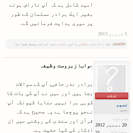
امید کامل ہے کہ آپ ناراض ہوئے
بغیر ایک برادر مسلمان کے طور
پر میری ہدایت فرمائیں گے۔
bilal260
،
عطاءالرحمن منگلوری
اور
محمد سعید
نے اسے پسند کیا ہے۔
جواب: زبروست وظیفہ
برادر نذر حافی, آپ کے سوالات
بجا ہیں اور میں نے آپ کی بات کا
آف لائن
کوہی برا نہیں منایا کیونکہ آپ
نسیم
ممبر
نےجو پوچھا ہے وہ صحیح ہے کہ
شمولیت:
قرآن اور سنت ی کی روشنی میں ان
اذکار کی کیا حثیت ہے.
پیغامات:
21