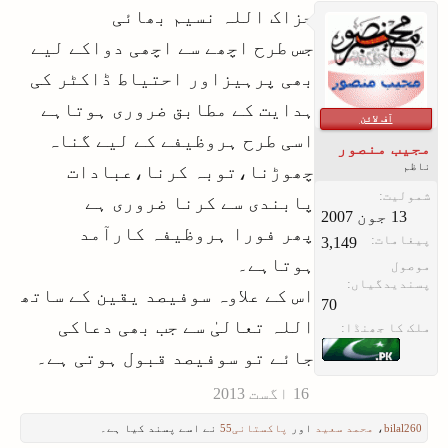
ناموں کو ملا کر ایک حاض مقصد کو
جزاک اللہ نسیم بھائی
نظر میں رکتھے ہوے ان اذکار کو
جس طرح اچھے سے اچھی دواکے لیے
استعمال کیااور فاہدہ پایا.
بھی پرہیزاور احتیاط ڈاکٹر کی
امید ہے برادر آپ کو آپ کے سوالات
ہدایت کے مطابق ضروری ہوتاہے
کا جواب مل گیا ہو گا. مجھے خوشی
آف لائن
اسی طرح ہروظیفے کے لیے گناہ
ہوئ ہےکہ آپ نے اس بارے کل کر بات
مجیب منصور
ناظم
چھوڑنا،توبہ کرنا،عبادات
کی.
شمولیت:
شکریہ
پابندی سے کرنا ضروری ہے
پھر فورا ہروظیفہ کارآمد
پیغامات:
3,149
ہوتاہے۔
موصول
پسندیدگیاں:
اس کے علاوہ سوفیصد یقین کے ساتھ
70
اللہ تعالیٰ سے جب بھی دعاکی
ملک کا جھنڈا:
جائے تو سوفیصد قبول ہوتی ہے۔
bilal260
،
محمد سعید
اور
پاکستانی55
نے اسے پسند کیا ہے۔