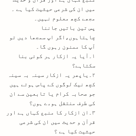
میں ان کی شرعی حیثیت کیا ہے ۔
مجھے کچھ معلوم نہیں۔
پس تین باتیں جاننا
چاہتاہوں،اگر اپ سمجھا دیں تو
آپ کا ممنون رہوں گا۔
۱۔آیا یہ ازکار ہر کوئی بنا
سکتاہے؟
۲۔یاپھر یہ ازکار سینہ بہ سینہ
کچھ نیک لوگوں کے پاس ہوتے ہیں
جو صحابہ کرام یا تابعین سے ان
کی طرف منتقل ہوءے ہوں؟
۳۔ان ازکار کا منبع کہاں ہے اور
قرآن و حدیث میں ان کی شرعی
حیثیت کیا ہے ؟