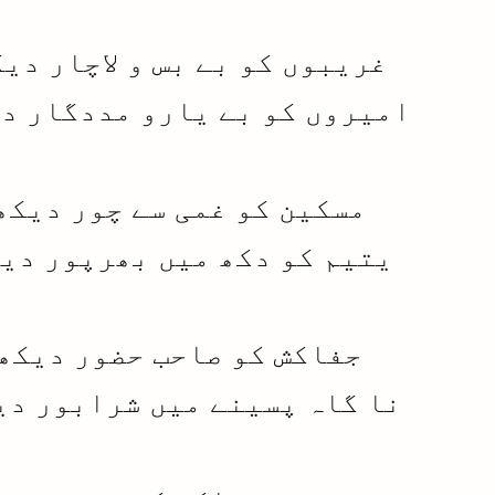
غریبوں کو بے بس و لاچار دی
امیروں کو بے یارو مددگار د
مسکین کو غمی سے چور دیکھ
یتیم کو دکھ میں بھرپور دی
جفاکش کو صاحب حضور دیکھ
نا گاہ پسینے میں شرابور دی