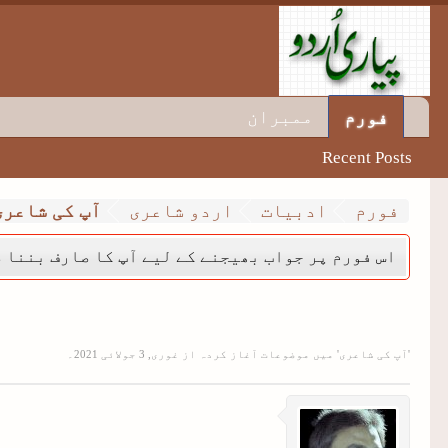
ممبران
فورم
Recent Posts
فورم
ادبیات
اردو شاعری
آپ کی شاعری
اس فورم پر جواب بھیجنے کے لیے آپ کا صارف بننا ض
'
آپ کی شاعری
' میں موضوعات آغاز کردہ از
غوری
,
۔