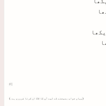
کھا
ھا
یکھا
ا
#1
(یہاں جواب بھیجنے کے لیے آپ کا لاگ ان کرنا ضروری ہے۔)