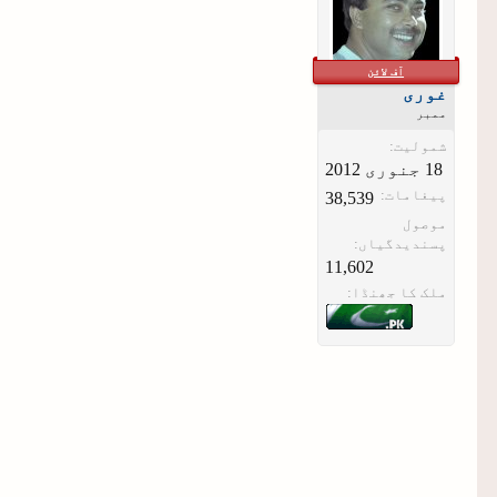
آف لائن
غوری
ممبر
شمولیت:
پیغامات:
38,539
موصول
پسندیدگیاں:
11,602
ملک کا جھنڈا: