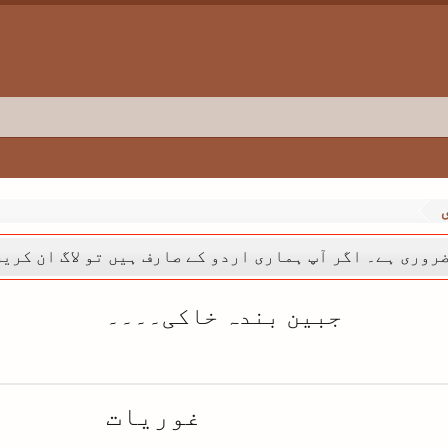
روری ہے۔ اگر آپ ہماری اردو کے صارف ہیں تو لاگ ان کری
جبین بندہ خاکی۔۔۔۔
غوریات