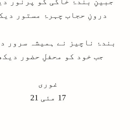
جبینِ بندۂ خاکی کو پرنور دی
درونِ حجاب چہرۂ مستور دیک
بندۂ ناچیز نے ہمیشہ سرور د
جب خود کو محفلِ حضور دیکھ
غوری
17 مئی 21