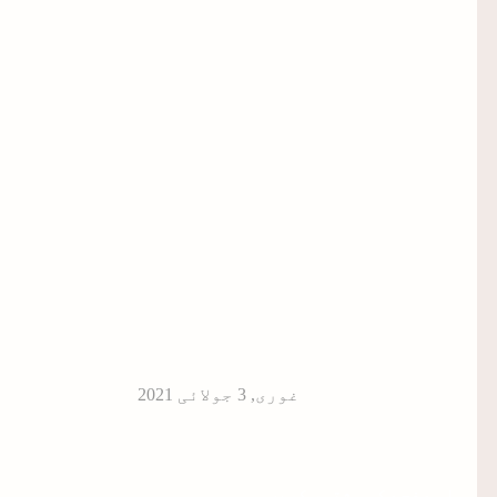
غوری
,
اس صفحے کو مشتہر کریں