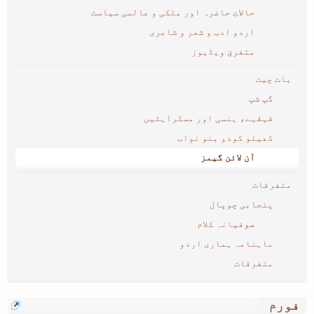
حالاتِ حاضرہ اور ملکی و عالمی سیاست
اردو ادب و شعر و شاعری
متفرق ویڈیوز
بات چیت
گپ شپ
قہقہے، ہنسی اور مسکراہٹیں
کھیلو کودو بنو نواب
آن لائن گیمز
متفرقات
پنجابی چوپال
صوفیانہ کلام
ماہنامہ ہماری اردو
متفرقات
فورم