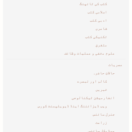
کتب کی ٹائپنگ
اسلامی کتب
ادبی کتب
شاعری
تکنیکی کتب
متفرق
علوم مخفی و عملیات وظائف
عصریات
حالاتِ حاضرہ
کالم اور تبصرے
خبریں
انفارمیشن ٹیکنالوجی
ویب ڈیزائننگ اینڈ ڈیویلپمنٹ کورس
جنرل سائنس
زراعت
میڈیکل سائنس