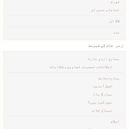
فورم
نمایاں ممبران
لاگ ان
مدد
زمرہ جات کی فہرست
ہماری اردو بارے
اِعلانات، تبصرے، تجاویز، شکایات
ہمارے صارف
خوش آمدید
مبارک باد
میں کون ہوں؟
مہمان خانہ
اسلام