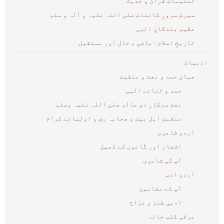
تعلیماتِ قرآن و حدیث
سیرتِ سرورِ کائنات صلی اللہ علیہ و آلہ و سلم
عظیم بندگانِ الہی
تاریخِ اسلام : ماضی ، حال اور مستقبل
ادبیات
جہانِ حمد و نعت و منقبت
حمد و ثنائے الہی
نعتِ سرکارِ دو عالم صلی اللہ علیہ وسلم
منقبتِ اہل بیت و صحابہ رض و اولیائے کرام
اردو شاعری
اشعار اور گانوں کے کھیل
آپ کی شاعری
اردو ادب
آپ کے مضامین
ادبی طنز و مزاح
برقی کتب خانہ