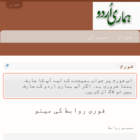
لاگ ان
فورم
ممبران
فورم
اس فورم پر جواب بھیجنے کے لیے آپ کا صارف
بننا ضروری ہے۔ اگر آپ ہماری اردو کے صارف
ہیں تو لاگ ان کریں۔
فوری روابط کی مینو
عمومی روابط