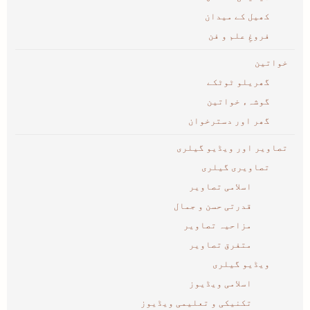
کھیل کے میدان
فروغِ علم و فن
خواتین
گھریلو ٹوٹکے
گوشہء خواتین
گھر اور دسترخوان
تصاویر اور ویڈیو گیلری
تصاویری گیلری
اسلامی تصاویر
قدرتی حسن و جمال
مزاحیہ تصاویر
متفرق تصاویر
ویڈیو گیلری
اسلامی ویڈیوز
تکنیکی و تعلیمی ویڈیوز