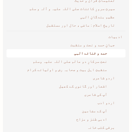
تعلیماتِ قرآن و حدیث
سیرتِ سرورِ کائنات صلی اللہ علیہ و آلہ و سلم
عظیم بندگانِ الہی
تاریخِ اسلام : ماضی ، حال اور مستقبل
ادبیات
جہانِ حمد و نعت و منقبت
حمد و ثنائے الہی
نعتِ سرکارِ دو عالم صلی اللہ علیہ وسلم
منقبتِ اہل بیت و صحابہ رض و اولیائے کرام
اردو شاعری
اشعار اور گانوں کے کھیل
آپ کی شاعری
اردو ادب
آپ کے مضامین
ادبی طنز و مزاح
برقی کتب خانہ