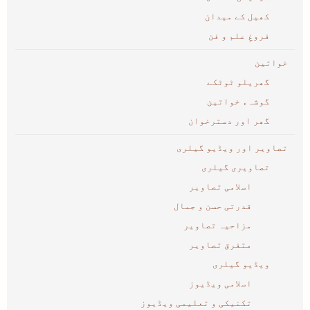
کھیل کے میدان
فروغِ علم و فن
خواتین
گھریلو ٹوٹکے
گوشہء خواتین
گھر اور دسترخوان
تصاویر اور ویڈیو گیلری
تصاویری گیلری
اسلامی تصاویر
قدرتی حسن و جمال
مزاحیہ تصاویر
متفرق تصاویر
ویڈیو گیلری
اسلامی ویڈیوز
تکنیکی و تعلیمی ویڈیوز