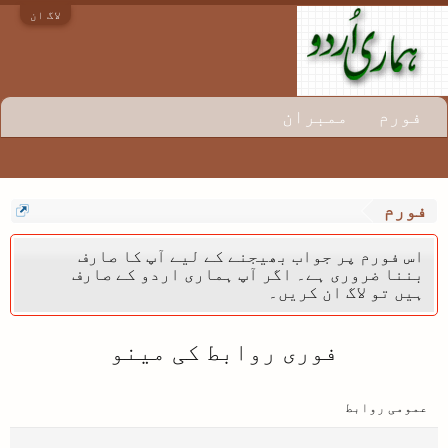
لاگ ان
فورم
ممبران
فورم
اس فورم پر جواب بھیجنے کے لیے آپ کا صارف
بننا ضروری ہے۔ اگر آپ ہماری اردو کے صارف
ہیں تو لاگ ان کریں۔
فوری روابط کی مینو
عمومی روابط