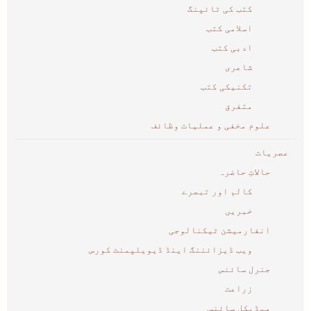
کتب کی ٹائپنگ
اسلامی کتب
ادبی کتب
شاعری
تکنیکی کتب
متفرق
علوم مخفی و عملیات وظائف
عصریات
حالاتِ حاضرہ
کالم اور تبصرے
خبریں
انفارمیشن ٹیکنالوجی
ویب ڈیزائننگ اینڈ ڈیویلپمنٹ کورس
جنرل سائنس
زراعت
میڈیکل سائنس