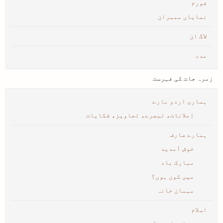
فورم
نمایاں ممبران
لاگ ان
مدد
زمرہ جات کی فہرست
ہماری اردو بارے
اِعلانات، تبصرے، تجاویز، شکایات
ہمارے صارف
خوش آمدید
مبارک باد
میں کون ہوں؟
مہمان خانہ
اسلام