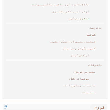
حالاتِ حاضرہ اور ملکی و عالمی سیاست
اردو ادب و شعر و شاعری
متفرق ویڈیوز
بات چیت
گپ شپ
قہقہے، ہنسی اور مسکراہٹیں
کھیلو کودو بنو نواب
آن لائن گیمز
متفرقات
پنجابی چوپال
صوفیانہ کلام
ماہنامہ ہماری اردو
متفرقات
فورم